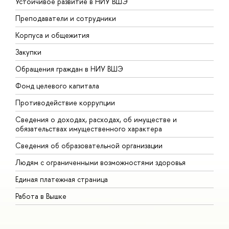
Устойчивое развитие в НИУ ВШЭ
О
Преподаватели и сотрудники
П
Корпуса и общежития
В
Закупки
П
Обращения граждан в НИУ ВШЭ
А
Фонд целевого капитала
Д
Противодействие коррупции
Ц
Сведения о доходах, расходах, об имуществе и
Б
обязательствах имущественного характера
О
Сведения об образовательной организации
О
Людям с ограниченными возможностями здоровья
Единая платежная страница
Работа в Вышке