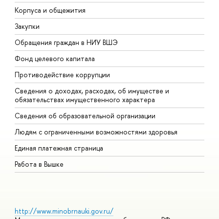
Корпуса и общежития
В
Закупки
П
Обращения граждан в НИУ ВШЭ
А
Фонд целевого капитала
Д
Противодействие коррупции
Ц
Сведения о доходах, расходах, об имуществе и
Б
обязательствах имущественного характера
О
Сведения об образовательной организации
О
Людям с ограниченными возможностями здоровья
Единая платежная страница
Работа в Вышке
http://www.minobrnauki.gov.ru/