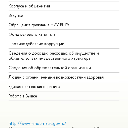
Корпуса и общежития
В
Закупки
П
Обращения граждан в НИУ ВШЭ
А
Фонд целевого капитала
Д
Противодействие коррупции
Ц
Сведения о доходах, расходах, об имуществе и
Б
обязательствах имущественного характера
О
Сведения об образовательной организации
О
Людям с ограниченными возможностями здоровья
Единая платежная страница
Работа в Вышке
http://www.minobrnauki.gov.ru/