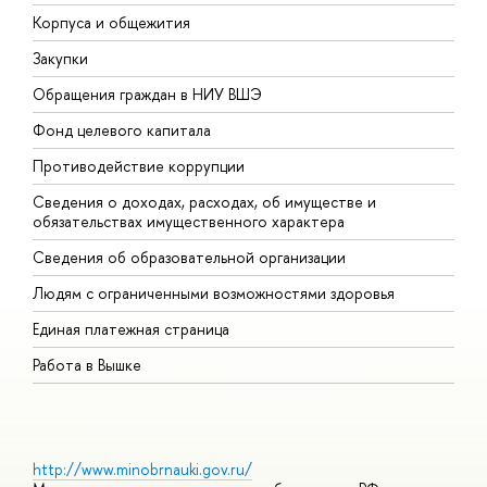
Корпуса и общежития
В
Закупки
П
Обращения граждан в НИУ ВШЭ
А
Фонд целевого капитала
Д
Противодействие коррупции
Ц
Сведения о доходах, расходах, об имуществе и
Б
обязательствах имущественного характера
О
Сведения об образовательной организации
О
Людям с ограниченными возможностями здоровья
Единая платежная страница
Работа в Вышке
http://www.minobrnauki.gov.ru/