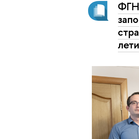
ФГН
запо
стра
лет