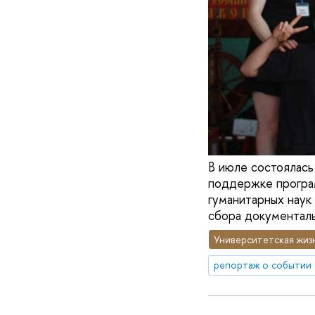
В июле состоялась
поддержке програм
гуманитарных нау
сбора документальн
Университетская жиз
репортаж о событии