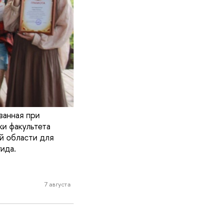
ванная при
и факультета
й области для
ида.
7 августа