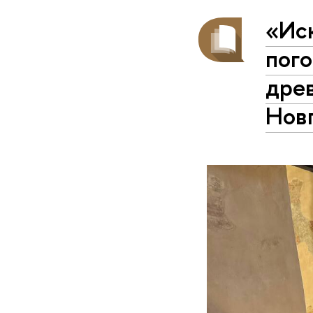
«Ис
пого
древ
Нов