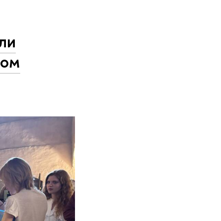
ли
ком