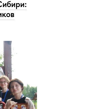
Сибири:
иков