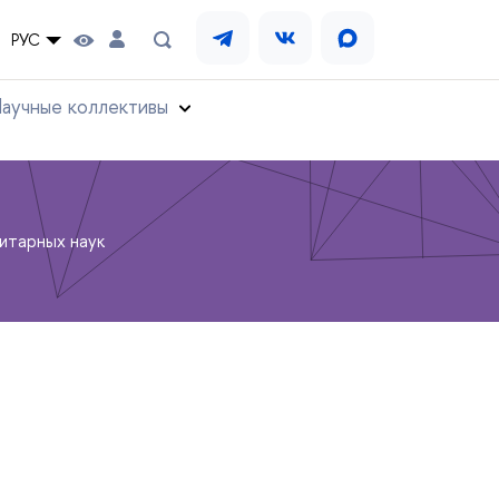
РУС
аучные коллективы
итарных наук