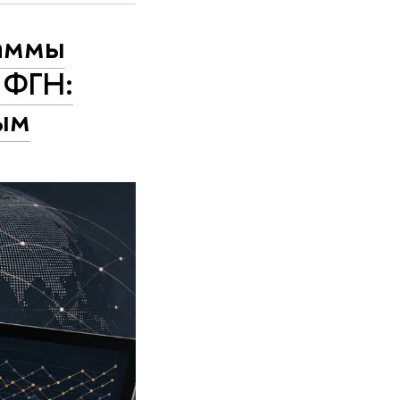
раммы
 ФГН:
ым