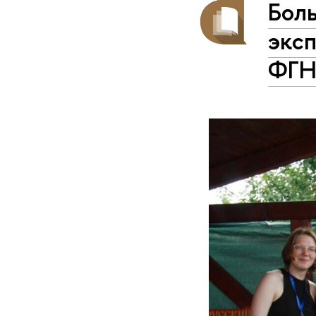
Боль
экс
ФГ