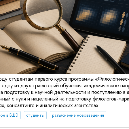
оду студентам первого курса программы «Филологичес
 одну из двух траекторий обучения: академическое нап
а подготовку к научной деятельности и поступлению в а
анный с нуля и нацеленный на подготовку филологов-мар
х, консалтинге и аналитических агентствах.
вое в ВШЭ
студенты
разъяснение нововведения