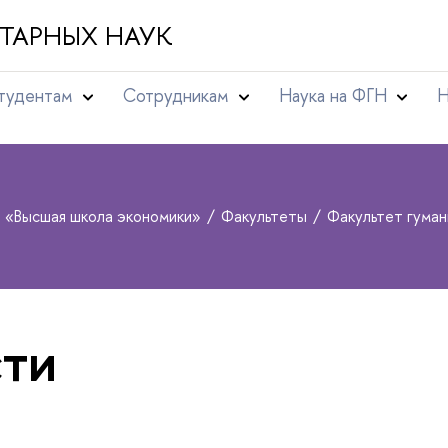
ТАРНЫХ НАУК
тудентам
Сотрудникам
Наука на ФГН
Н
т «Высшая школа экономики»
Факультеты
Факультет гуман
ти