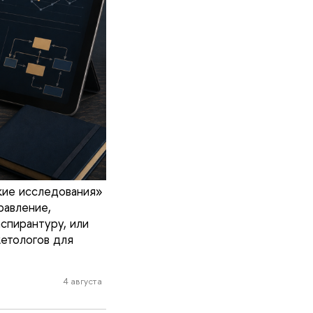
кие исследования»
равление,
спирантуру, или
кетологов для
4 августа