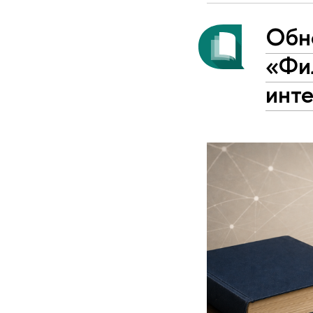
Обн
«Фи
инт