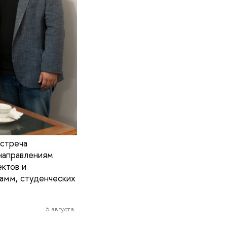
встреча
направлениям
ктов и
амм, студенческих
5 августа