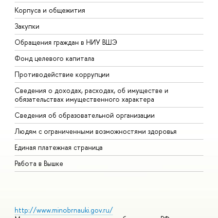
Корпуса и общежития
В
Закупки
П
Обращения граждан в НИУ ВШЭ
А
Фонд целевого капитала
Д
Противодействие коррупции
Ц
Сведения о доходах, расходах, об имуществе и
Б
обязательствах имущественного характера
О
Сведения об образовательной организации
О
Людям с ограниченными возможностями здоровья
Единая платежная страница
Работа в Вышке
http://www.minobrnauki.gov.ru/