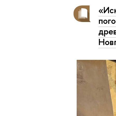
«Ис
пого
древ
Нов