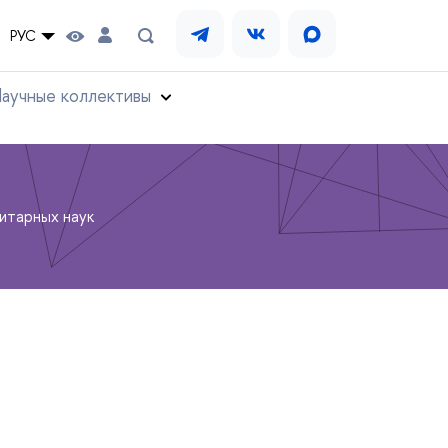
РУС
аучные коллективы
итарных наук