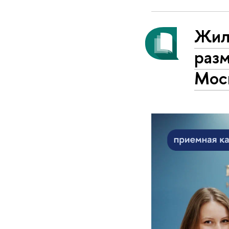
Жил
раз
Мос