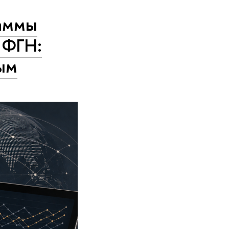
раммы
 ФГН:
ым