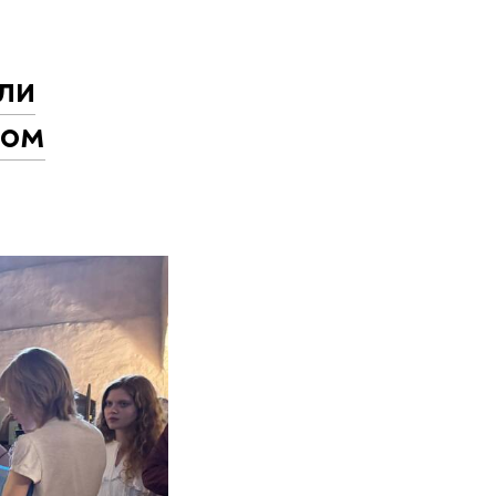
ли
ком