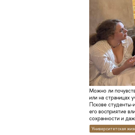
Можно ли почувств
или на страницах 
Пскове студенты-и
его восприятие вл
сохранности и даж
Университетская жиз