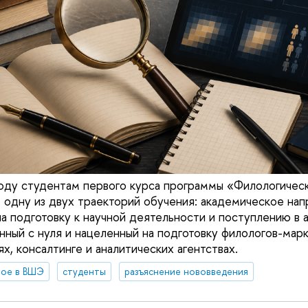
оду студентам первого курса программы «Филологичес
 одну из двух траекторий обучения: академическое нап
а подготовку к научной деятельности и поступлению в а
анный с нуля и нацеленный на подготовку филологов-мар
х, консалтинге и аналитических агентствах.
вое в ВШЭ
студенты
разъяснение нововведения