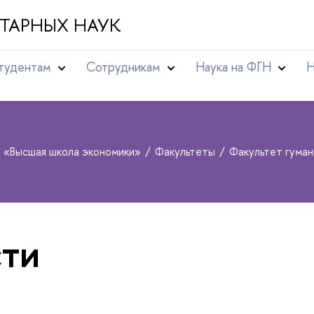
ТАРНЫХ НАУК
тудентам
Сотрудникам
Наука на ФГН
Н
т «Высшая школа экономики»
Факультеты
Факультет гуман
ти