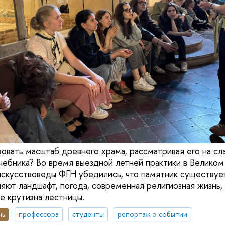
овать масштаб древнего храма, рассматривая его на сл
учебника? Во время выездной летней практики в Велико
скусствоведы ФГН убедились, что памятник существует
ияют ландшафт, погода, современная религиозная жизнь,
е крутизна лестницы.
нь
профессора
студенты
репортаж о событии