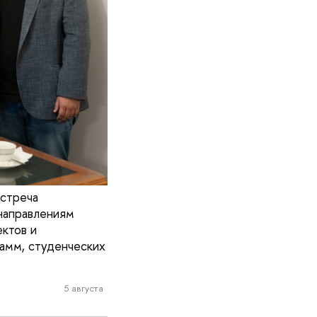
встреча
направлениям
ктов и
амм, студенческих
5 августа