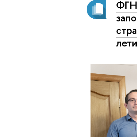
ФГН
запо
стра
лет