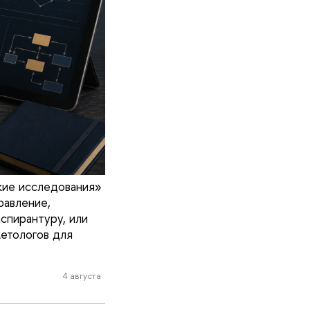
кие исследования»
равление,
спирантуру, или
кетологов для
4 августа