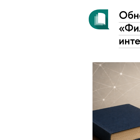
Обн
«Фи
инт