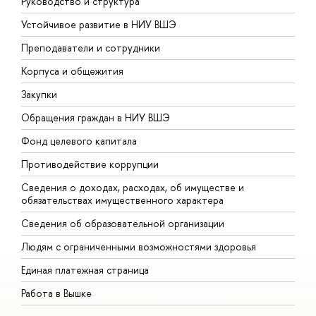
Руководство и структура
Д
Устойчивое развитие в НИУ ВШЭ
О
Преподаватели и сотрудники
П
Корпуса и общежития
В
Закупки
П
Обращения граждан в НИУ ВШЭ
А
Фонд целевого капитала
Д
Противодействие коррупции
Ц
Сведения о доходах, расходах, об имуществе и
Б
обязательствах имущественного характера
О
Сведения об образовательной организации
О
Людям с ограниченными возможностями здоровья
Единая платежная страница
Работа в Вышке