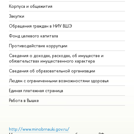
Корпуса и общежития
В
Закупки
П
Обращения граждан в НИУ ВШЭ
А
Фонд целевого капитала
Д
Противодействие коррупции
Ц
Сведения о доходах, расходах, об имуществе и
Б
обязательствах имущественного характера
О
Сведения об образовательной организации
О
Людям с ограниченными возможностями здоровья
Единая платежная страница
Работа в Вышке
http://www.minobrnauki.gov.ru/