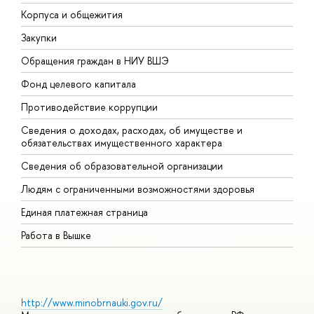
Корпуса и общежития
В
Закупки
П
Обращения граждан в НИУ ВШЭ
А
Фонд целевого капитала
Д
Противодействие коррупции
Ц
Сведения о доходах, расходах, об имуществе и
Б
обязательствах имущественного характера
О
Сведения об образовательной организации
О
Людям с ограниченными возможностями здоровья
Единая платежная страница
Работа в Вышке
http://www.minobrnauki.gov.ru/