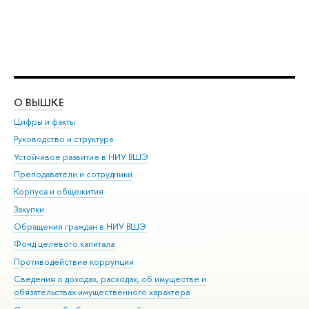
О ВЫШКЕ
ОБ
Цифры и факты
Ли
Руководство и структура
Дов
Устойчивое развитие в НИУ ВШЭ
Ол
Преподаватели и сотрудники
При
Корпуса и общежития
Вы
Закупки
При
Обращения граждан в НИУ ВШЭ
Ас
Фонд целевого капитала
До
Противодействие коррупции
Цен
Сведения о доходах, расходах, об имуществе и
Би
обязательствах имущественного характера
Об