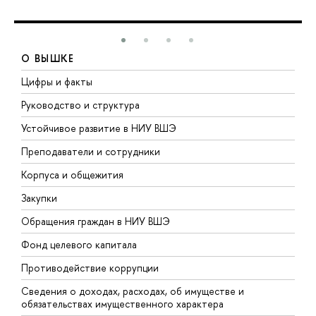
О ВЫШКЕ
Цифры и факты
Л
Руководство и структура
Д
Устойчивое развитие в НИУ ВШЭ
О
Преподаватели и сотрудники
П
Корпуса и общежития
В
Закупки
П
Обращения граждан в НИУ ВШЭ
А
Фонд целевого капитала
Д
Противодействие коррупции
Ц
Сведения о доходах, расходах, об имуществе и
Б
обязательствах имущественного характера
О