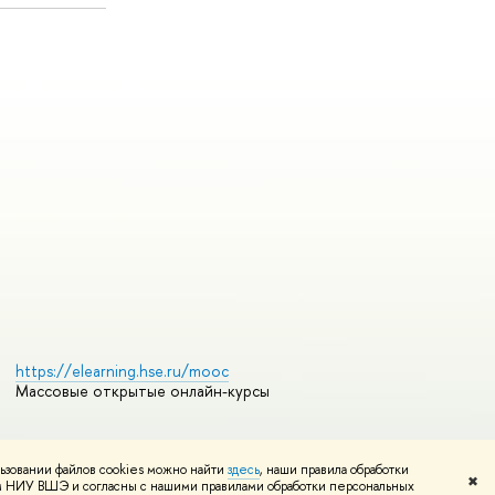
https://elearning.hse.ru/mooc
Массовые открытые онлайн-курсы
ьзовании файлов cookies можно найти
здесь
, наши правила обработки
Редактору
✖
том НИУ ВШЭ и согласны с нашими правилами обработки персональных