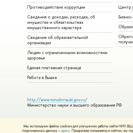
Противодействие коррупции
Центр 
Сведения о доходах, расходах, об
Бизнес
имуществе и обязательствах
Образо
имущественного характера
Обратн
Сведения об образовательной
получа
организации
Людям с ограниченными возможностями
здоровья
Единая платежная страница
Работа в Вышке
http://www.minobrnauki.gov.ru/
Министерство науки и высшего образования РФ
Мы используем файлы cookies для улучшения работы сайта НИУ ВШЭ
© НИУ ВШЭ 1993–2026
Адреса и контакты
Условия использ
персональных данных –
здесь
. Продолжая пользоваться сайтом, вы 
Шрифты HSE Sans и HSE Slab разработаны в
Школе дизайна 