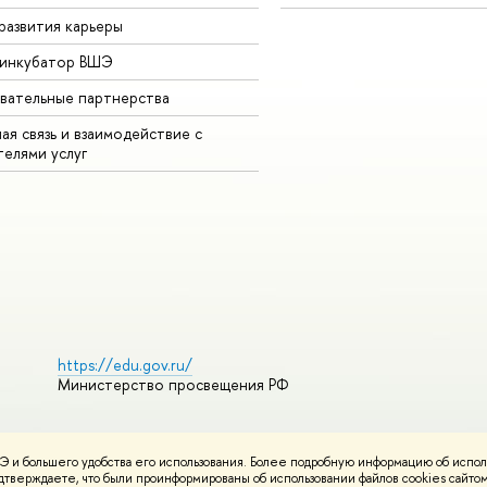
развития карьеры
-инкубатор ВШЭ
вательные партнерства
ая связь и взаимодействие с
телями услуг
https://edu.gov.ru/
Министерство просвещения РФ
 и большего удобства его использования. Более подробную информацию об испол
ования материалов
Политика конфиденциальности
Карта сайта
подтверждаете, что были проинформированы об использовании файлов cookies сай
НИУ ВШЭ