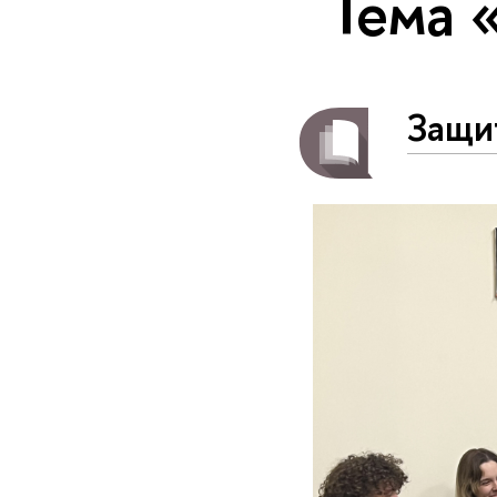
Тема 
Защи