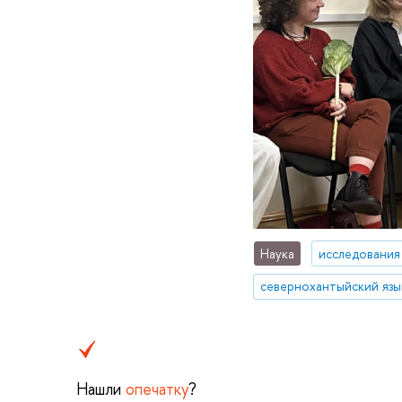
Наука
исследования
севернохантыйский язы
Нашли
опечатку
?