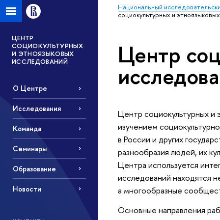
Национальный исследовательски
социокультурных и этноязыковы
ЦЕНТР
Центр соц
СОЦИОКУЛЬТУРНЫХ
И ЭТНОЯЗЫКОВЫХ
ИССЛЕДОВАНИЙ
исследов
О Центре
Исследования
Центр социокультурных и 
изучением социокультурно
Команда
в России и других государ
Семинары
разнообразия людей, их ку
Центра используется интег
Образование
исследований находятся не
Новости
а многообразные сообщест
Основные направления раб