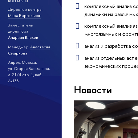
КОНТАКТЫ
комплексный анализ с
Директор центра:
динамики на различных
Мира Бергельсон
Заместитель
комплексный анализ яз
директора:
многоязычных и фронт
Андриан Влахов
анализ и разработка с
Менеджер:
Анастасия
Смирнова
анализ отдельных аспе
Адрес: Москва,
экономических процес
ул. Старая Басманная,
д. 21/4 стр. 1, каб.
А-136
Новости