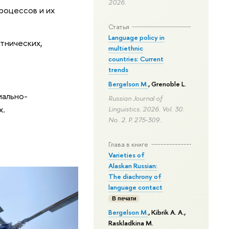
2026.
роцессов и их
Статья
Language policy in
этнических,
multiethnic
countries: Current
trends
Bergelson M.
, Grenoble L.
иально-
Russian Journal of
х.
Linguistics. 2026. Vol. 30.
No. 2.
P. 275-309.
Глава в книге
Varieties of
Alaskan Russian:
The diachrony of
language contact
В печати
Bergelson M.
, Kibrik A. A.,
Raskladkina M.