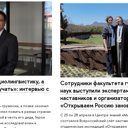
иолингвистику, а
Сотрудники факультета 
учать»: интервью с
наук выступили эксперта
наставников и организат
«Открываем Россию зано
-грузински, а позже окончил
спел пожить в разных странах
С 25 по 28 апреля в Центре знаний «М
ой в честь его деда, Героя
состоялся Всероссийский слёт настав
чи исследователем и
студенческих экспедиций «Открываем 