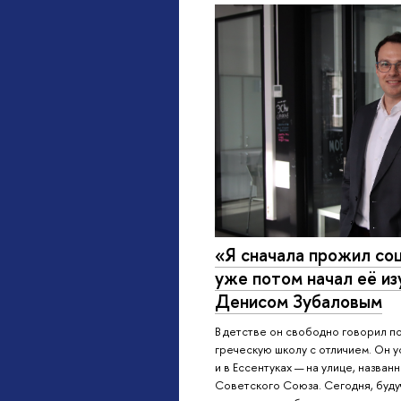
«Я сначала прожил соц
уже потом начал её из
Денисом Зубаловым
В детстве он свободно говорил по
греческую школу с отличием. Он у
и в Ессентуках — на улице, названн
Советского Союза. Сегодня, буду