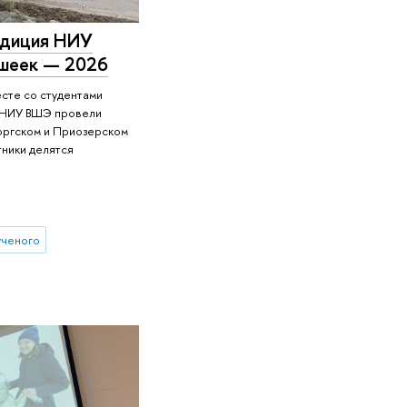
едиция НИУ
ешеек — 2026
есте со студентами
м НИУ ВШЭ провели
оргском и Приозерском
тники делятся
ученого