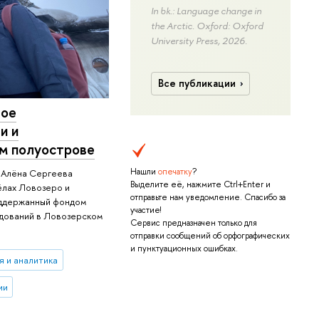
In bk.: Language change in
the Arctic. Oxford: Oxford
University Press, 2026.
Все публикации
вое
и и
м полуострове
Нашли
опечатку
?
и Алёна Сергеева
Выделите её, нажмите Ctrl+Enter и
ёлах Ловозеро и
отправьте нам уведомление. Спасибо за
оддержанный фондом
участие!
дований в Ловозерском
Сервис предназначен только для
отправки сообщений об орфографических
и пунктуационных ошибках.
я и аналитика
ии