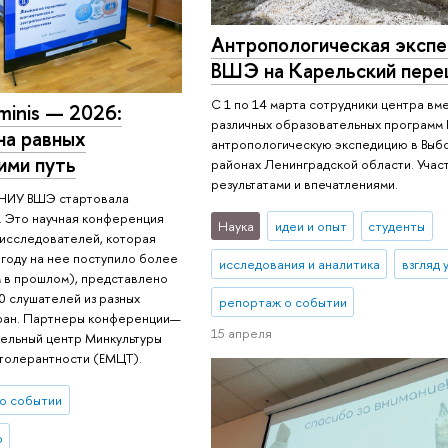
Антропологическая эксп
ВШЭ на Карельский пер
С 1 по 14 марта сотрудники центра вм
minis — 2026:
различных образовательных програм
на равных
антропологическую экспедицию в Выб
ими путь
районах Ленинградской области. Учас
результатами и впечатлениями.
к НИУ ВШЭ стартовала
6. Это научная конференция
Наука
идеи и опыт
студенты
 исследователей, которая
 году на нее поступило более
исследования и аналитика
взгляд 
ем в прошлом), представлено
0 слушателей из разных
репортаж о событии
тран. Партнеры конференции—
15 апреля
ельный центр Минкультуры
 толерантности (ЕМЦТ).
о событии
о