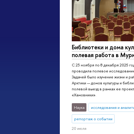
Библиотеки и дома ку
полевая работа в Мур
C 23 ноября по 8 декабря 2025 г
проводила полевое исследование
Задачей было изучение жизни и р
Арктики — домов культуры и библ
полевой выезд в рамках ее проек
«Хамовники».
Наука
исследования и аналит
репортаж о событии
20 июля