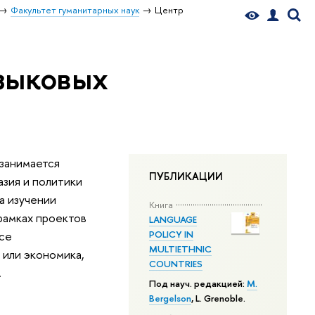
Факультет гуманитарных наук
Центр
зыковых
 занимается
ПУБЛИКАЦИИ
зия и политики
а изучении
Книга
 рамках проектов
LANGUAGE
POLICY IN
усе
MULTIETHNIC
 или экономика,
COUNTRIES
.
Под науч. редакцией:
M.
Bergelson
, L. Grenoble.