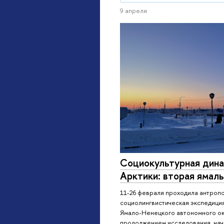
9 апреля
Социокультурная дина
Арктики: вторая ямал
11-26 февраля проходила антропо
социолингвистическая экспедици
Ямало-Ненецкого автономного окр
продолжением исследования, нача