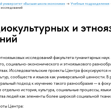
й университет «Высшая школа экономики»
Учебные подразделения
х исследований
иокультурных и этноя
аний
этноязыковых исследований факультета гуманитарных наук
го, социально-экономического и этноязыкового разнообра
ствах. Исследовательские проекты Центра фокусируются н
льтур, сообществ и языков как универсальной ценности. В
ральный подход к изучению такого разнообразия — в фок
 отдельно история, культура, социальные процессы, языки
ва людей как элементы более широкой социальной ткани
оты Центра: