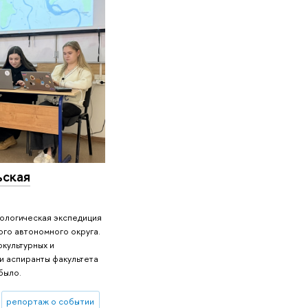
ьская
пологическая экспедиция
го автономного округа.
культурных и
и аспиранты факультета
было.
репортаж о событии