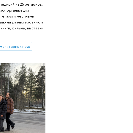
педиций из 26 регионов.
ики организации
итетами и местными
ью на разных уровнях, а
книги, фильмы, выставки
уманитарных наук