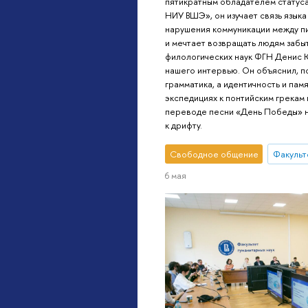
пятикратным обладателем статус
НИУ ВШЭ», он изучает связь языка
нарушения коммуникации между п
и мечтает возвращать людям забы
филологических наук ФГН Денис 
нашего интервью. Он объяснил, п
грамматика, а идентичность и памя
экспедициях к понтийским грекам 
переводе песни «День Победы» н
к дрифту.
Свободное общение
Факульт
6 мая