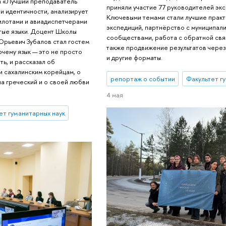
а «Лучший преподаватель
приняли участие 77 руководителей экс
 и идентичности, анализирует
Ключевыми темами стали лучшие практ
илотами и авиадиспетчерами
экспедиций, партнёрство с муниципал
тые языки. Доцент Школы
сообществами, работа с обратной связ
Юрьевич Зубалов стал гостем
также продвижение результатов через 
очему язык — это не просто
и другие форматы.
ть, и рассказал об
и сахалинским корейцам, о
репортаж о событии
Факультет г
а греческий и о своей любви
4 мая
ет гуманитарных наук