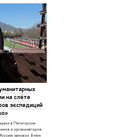
гуманитарных
ми на слёте
оров экспедиций
во»
ашук» в Пятигорске
ников и организаторов
Россию заново». В нём