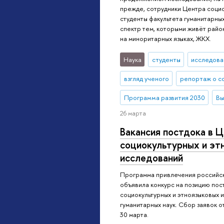
прежде, сотрудники Центра социо
студенты факультета гуманитарны
спектр тем, которыми живёт райо
на миноритарных языках, ЖКХ.
Наука
студенты
исследова
взгляд ученого
репортаж о с
Программа развития 2030
Вы
26 марта
Вакансия постдока в 
социокультурных и эт
исследований
Программа привлечения российс
объявила конкурс на позицию пос
социокультурных и этноязыковых 
гуманитарных наук. Сбор заявок о
30 марта.