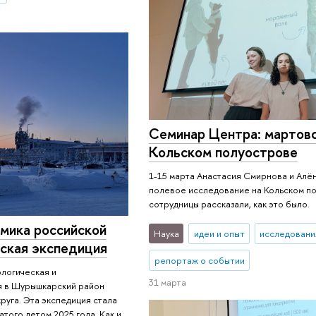
Семинар Центра: мартовс
Кольском полуострове
1-15 марта Анастасия Смирнова и Алё
полевое исследование на Кольском п
сотрудницы рассказали, как это было.
мика российской
Наука
идеи и опыт
исследовани
ьская экспедиция
репортаж о событии
логическая и
31 марта
я в Шурышкарский район
уга. Эта экспедиция стала
того летом 2025 года. Как и