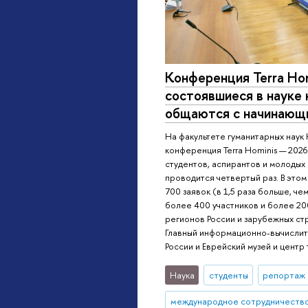
Конференция Terra Ho
состоявшиеся в науке 
общаются с начинающ
На факультете гуманитарных нау
конференция Terra Hominis — 202
студентов, аспирантов и молодых
проводится четвертый раз. В этом
700 заявок (в 1,5 раза больше, ч
более 400 участников и более 20
регионов России и зарубежных с
Главный информационно-вычислит
России и Еврейский музей и центр
Наука
студенты
репортаж 
международное сотрудничеств