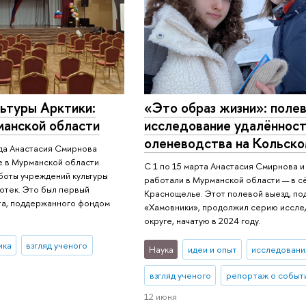
«Это образ жизни»: поле
льтуры Арктики:
исследование удалённост
манской области
оленеводства на Кольско
ода Анастасия Смирнова
 в Мурманской области.
С 1 по 15 марта Анастасия Смирнова 
аботы учреждений культуры
работали в Мурманской области — в с
иотек. Это был первый
Краснощелье. Этот полевой выезд, п
та, поддержанного фондом
«Хамовники», продолжил серию иссле
округе, начатую в 2024 году.
ика
взгляд ученого
Наука
идеи и опыт
исследовани
взгляд ученого
репортаж о событ
12 июня