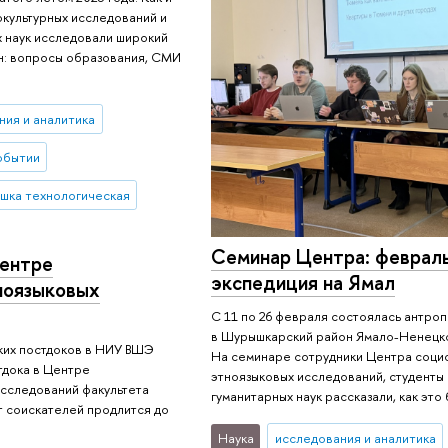
культурных исследований и
х наук исследовали широкий
н: вопросы образования, СМИ
ния и аналитика
обытии
шка технологическая
Семинар Центра: феврал
Центре
экспедиция на Ямал
ноязыковых
С 11 по 26 февраля состоялась антро
в Шурышкарский район Ямало-Ненецко
ких постдоков в НИУ ВШЭ
На семинаре сотрудники Центра социо
тдока в Центре
этноязыковых исследований, студенты 
исследований факультета
гуманитарных наук рассказали, как это 
т соискателей продлится до
Наука
исследования и аналитика