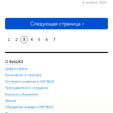
4 октября 2025
Следующая страница
1
2
3
4
5
6
7
О ВЫШКЕ
ОБ
Цифры и факты
Ли
Руководство и структура
Дов
Устойчивое развитие в НИУ ВШЭ
Ол
Преподаватели и сотрудники
При
Корпуса и общежития
Вы
Закупки
При
Обращения граждан в НИУ ВШЭ
Ас