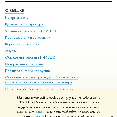
О ВЫШКЕ
ОБ
Цифры и факты
Ли
Руководство и структура
Дов
Устойчивое развитие в НИУ ВШЭ
Ол
Преподаватели и сотрудники
При
Корпуса и общежития
Вы
Закупки
При
Обращения граждан в НИУ ВШЭ
Ас
Фонд целевого капитала
До
Противодействие коррупции
Цен
Сведения о доходах, расходах, об имуществе и
Би
обязательствах имущественного характера
Об
Сведения об образовательной организации
Обр
Людям с ограниченными возможностями здоровья
Мы используем файлы cookies для улучшения работы сайта
Единая платежная страница
НИУ ВШЭ и большего удобства его использования. Более
подробную информацию об использовании файлов cookies
Работа в Вышке
можно найти
здесь
, наши правила обработки персональных
данных –
здесь
. Продолжая пользоваться сайтом, вы