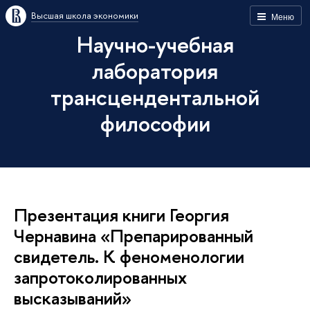
Высшая школа экономики
Меню
Научно-учебная
лаборатория
трансцендентальной
философии
Презентация книги Георгия
Чернавина «Препарированный
свидетель. К феноменологии
запротоколированных
высказываний»