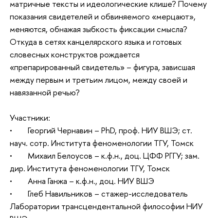
матричные тексты и идеологические клише? Почему
показания свидетелей и обвиняемого «мерцают»,
меняются, обнажая зыбкость фиксации смысла?
Откуда в сетях канцелярского языка и готовых
словесных конструктов рождается
«препарированный свидетель» – фигура, зависшая
между первым и третьим лицом, между своей и
навязанной речью?
Участники:
• Георгий Чернавин – PhD, проф. НИУ ВШЭ; ст.
науч. сотр. Института феноменологии ТГУ, Томск
• Михаил Белоусов – к.ф.н., доц. ЦФФ РГГУ; зам.
дир. Института феноменологии ТГУ, Томск
• Анна Ганжа – к.ф.н., доц. НИУ ВШЭ
• Глеб Навильников – стажер-исследователь
Лаборатории трансцендентальной философии НИУ