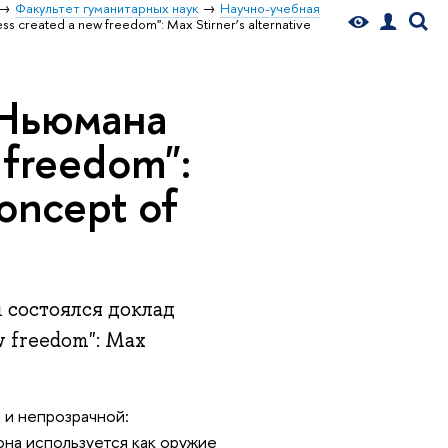
Факультет гуманитарных наук
Научно-учебная
reated a new freedom": Max Stirner’s alternative
 Ньюмана
 freedom":
concept of
 состоялся доклад
 freedom": Max
 и непрозрачной:
она используется как оружие