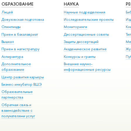
ОБРАЗОВАНИЕ
НАУКА
Р
Лицей
Научные подразделения
Би
Довузовская подготовка
Исследовательские проекты
Из
Олимпиады
Мониторинги
Кн
Прием в бакалавриат
Диссертационные советы
Ти
Вышка+
Защиты диссертаций
Ме
Прием в магистратуру
Академическое развитие
Жу
Аспирантура
Конкурсы и гранты
Пу
Дополнительное
Внешние научно-
образование
информационные ресурсы
Центр развития карьеры
Бизнес-инкубатор ВШЭ
Образовательные
партнерства
Обратная связь и
взаимодействие с
получателями услуг