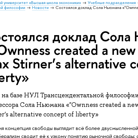
й университет «Высшая школа экономики»
Учебные подразделения
ой философии
Новости
Состоялся доклад Сола Ньюмана «"Ownness c
стоялся доклад Сола
Ownness created a new
x Stirner’s alternative 
berty»
я на базе НУЛ Трансцендентальной философии
ессора Сола Ньюмана «"Ownness created a new
er’s alternative concept of liberty»
я концепция свободы выглядит всё более двусмысленной
ерализм сводит её к узкому понятию рыночной свободы; 