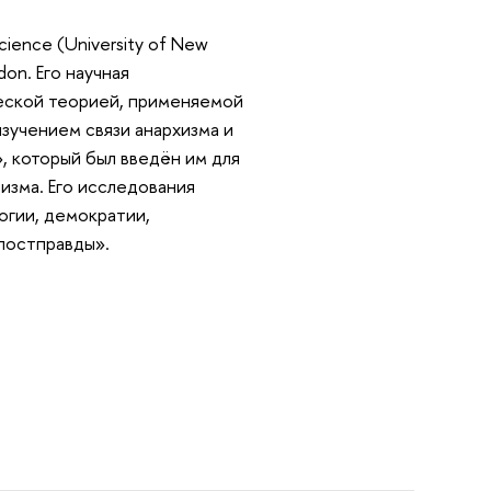
Science (University of New
don. Его научная
ческой теорией, применяемой
зучением связи анархизма и
, который был введён им для
изма. Его исследования
огии, демократии,
«постправды».