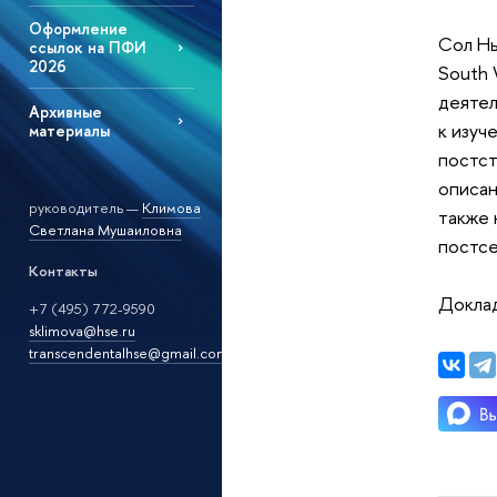
Оформление
Сол Нью
ссылок на ПФИ
2026
South 
деятел
Архивные
к изуч
материалы
постст
описан
руководитель —
Климова
также 
Светлана Мушаиловна
постсе
Контакты
Доклад
+7 (495) 772-9590
sklimova@hse.ru
transcendentalhse@gmail.com