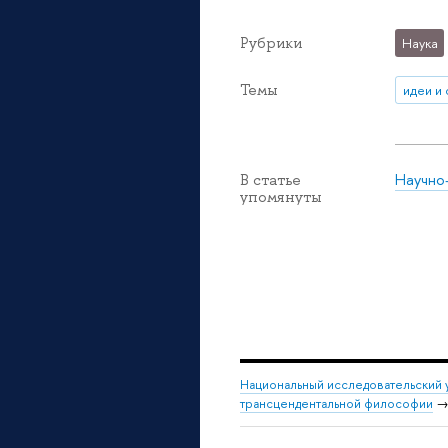
Рубрики
Наука
Темы
идеи и
Научно
В статье
упомянуты
Национальный исследовательский 
трансцендентальной философии