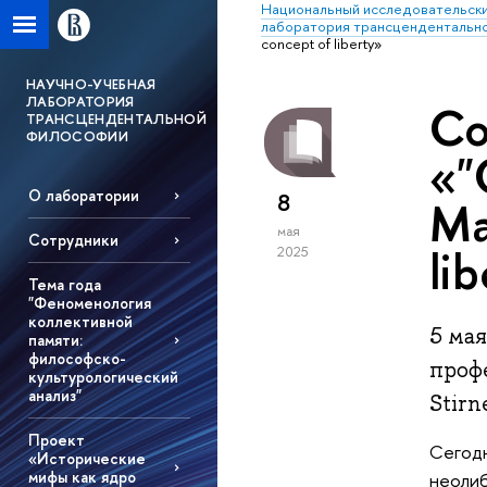
Национальный исследовательски
лаборатория трансцендентальн
concept of liberty»
НАУЧНО-УЧЕБНАЯ
ЛАБОРАТОРИЯ
Со
ТРАНСЦЕНДЕНТАЛЬНОЙ
ФИЛОСОФИИ
«"
О лаборатории
8
Ma
мая
Сотрудники
li
2025
Тема года
"Феноменология
коллективной
5 ма
памяти:
философско-
проф
культурологический
анализ"
Stirn
Проект
Сегодн
«Исторические
мифы как ядро
неолиб