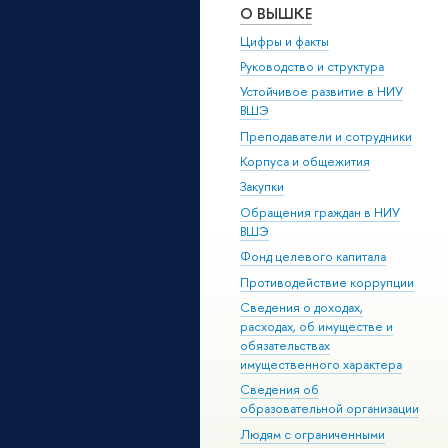
О ВЫШКЕ
Цифры и факты
Руководство и структура
Устойчивое развитие в НИУ
ВШЭ
Преподаватели и сотрудники
Корпуса и общежития
Закупки
Обращения граждан в НИУ
ВШЭ
Фонд целевого капитала
Противодействие коррупции
Сведения о доходах,
расходах, об имуществе и
обязательствах
имущественного характера
Сведения об
образовательной организации
Людям с ограниченными