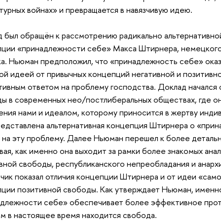
ьтурных войнах» и превращается в навязчивую идею.
 был обращён к рассмотрению радикально альтернативно
ции «принадлежности себе» Макса Штирнера, немецкого
ка. Ньюман предположил, что «принадлежность себе» ока
ой идеей от привычных концепций негативной и позитивн
ивным ответом на проблему господства. Доклад начался 
ы в современных нео/постлиберальных обществах, где о
ения нами и идеалом, которому приносится в жертву инди
едставлена альтернативная концепция Штирнера о «прин
 на эту проблему. Далее Ньюман перешел к более детальн
вая, как именно она выходит за рамки более знакомых ана
вной свободы, республиканского непреобладания и анархи
чик показал отличия концепции Штирнера и от идеи «само
ции позитивной свободы. Как утверждает Ньюман, именн
длежности себе» обеспечивает более эффективное проти
м в настоящее время находится свобода.