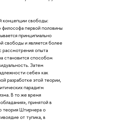
й концепции свободы:
 философа первой половины
зывается принципиально
ой свободы и является более
с рассмотрения опыта
на становится способом
видуальность. Затем
адлежности себе» как
ой разработке этой теории,
литических парадигм
зма. В то же время
обладания», принятой в
о теория Штирнера о
воядие от тупика, в