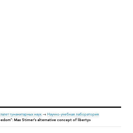
льтет гуманитарных наук
→
Научно-учебная лаборатория
om": Max Stirner’s alternative concept of liberty»