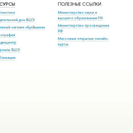
ЕСУРСЫ
ПОЛЕЗНЫЕ ССЫЛКИ
блиотека
Министерство науки и
высшего образования РФ
дательский дом ВШЭ
Министерство просвещения
ижный магазин «БукВышка»
РФ
пография
Массовые открытые онлайн-
диацентр
курсы
рналы ВШЭ
бликации