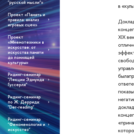
"русской мысли"»
в «кул
Проект «Память и
правила: анализ
Доклад
игровых сцен»
концеп
XIX ве
Проект
«Мнемотехники в
отличн
искусстве: от
эффект
искусства памяти
до помнящей
свобод
культуры»
управл
Ридинг-семинар
былапр
"Лекции Эдмунда
ответе
Гуссерля"
показы
Ридинг-семинар
негати
по Ж. Деррида:
доклад
"Der-reading"
концеп
Ридинг-семинар
«прина
"Феноменология и
искусство"
которо