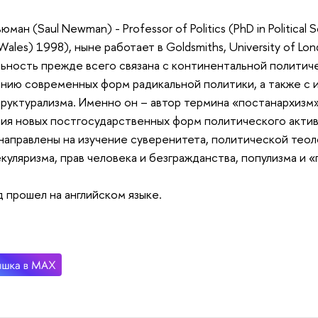
ман (Saul Newman) - Professor of Politics (PhD in Political 
Wales) 1998), ныне работает в Goldsmiths, University of Lon
ьность прежде всего связана с континентальной полити
ению современных форм радикальной политики, а также с и
руктурализма. Именно он – автор термина «постанархизм»
ия новых постгосударственных форм политического актив
направлены на изучение суверенитета, политической теол
куляризма, прав человека и безгражданства, популизма и 
 прошел на английском языке.