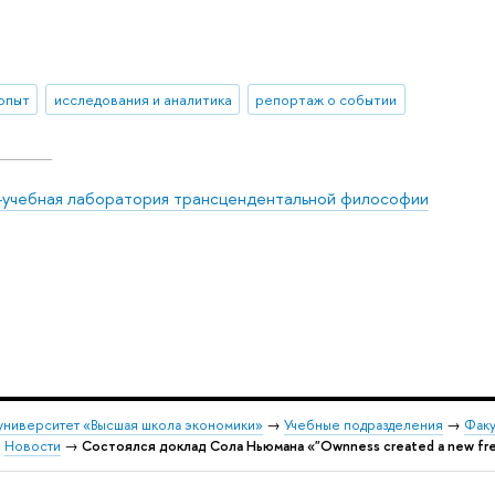
 опыт
исследования и аналитика
репортаж о событии
-учебная лаборатория трансцендентальной философии
университет «Высшая школа экономики»
→
Учебные подразделения
→
Факу
→
Новости
→
Состоялся доклад Сола Ньюмана «"Ownness created a new freed