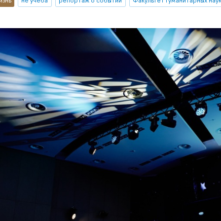
изнь
не учеба
репортаж о событии
Факультет гуманитарных нау