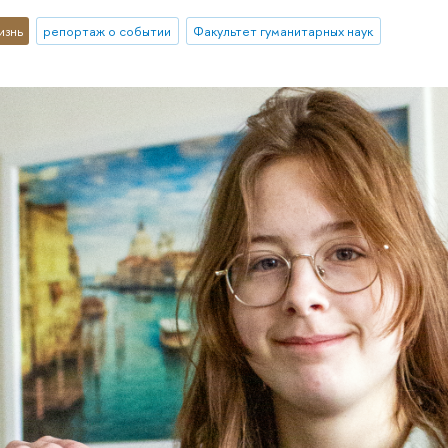
изнь
репортаж о событии
Факультет гуманитарных наук