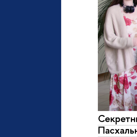
Секретн
Пасхальн