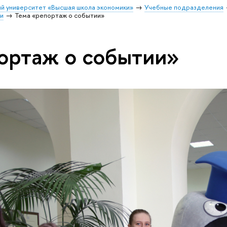
й университет «Высшая школа экономики»
Учебные подразделения
и
Тема «репортаж о событии»
ортаж о событии»