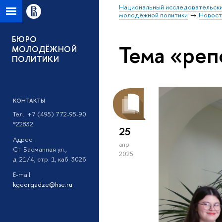
Национальный исследовательски
молодёжной политики
Новост
БЮРО
Тема «реп
МОЛОДЁЖНОЙ
ПОЛИТИКИ
КОНТАКТЫ
Тел.: +7 (495) 772-95-90
*22832
25
Адрес:
апр
Ст. Басманная ул.,
2025
д. 21/4, стр. 1, каб. 302б
E-mail:
kgeorgadze@hse.ru