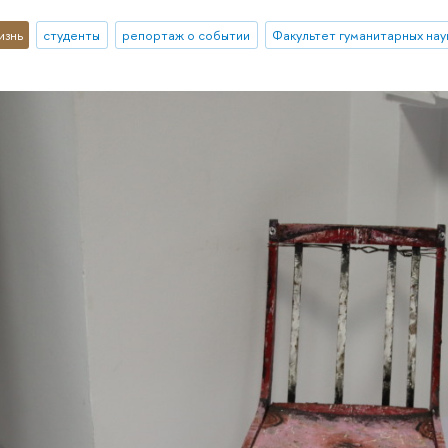
изнь
студенты
репортаж о событии
Факультет гуманитарных нау