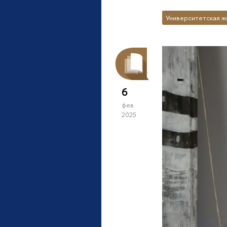
Университетская ж
6
фев
2025