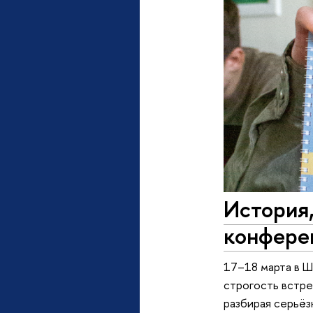
История,
конфере
17–18 марта в 
строгость встре
разбирая серьёз