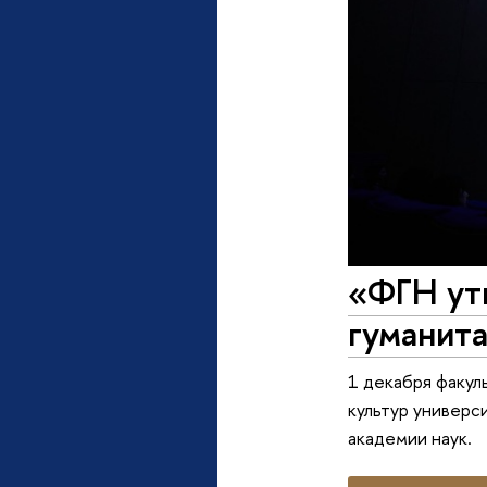
«ФГН утв
гуманита
1 декабря факул
культур универс
академии наук.