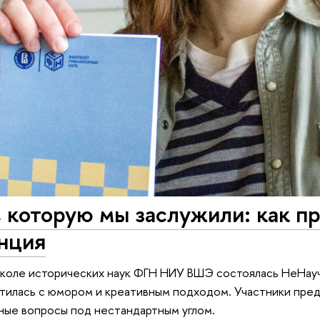
 которую мы заслужили: как п
нция
Школе исторических наук ФГН НИУ ВШЭ состоялась НеНауч
тилась с юмором и креативным подходом. Участники предс
ные вопросы под нестандартным углом.