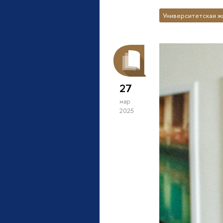
Университетская ж
27
мар
2025