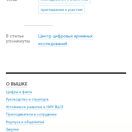
приглашение к участию
Центр цифровых архивных
В статье
упомянуты
исследований
О ВЫШКЕ
ОБ
Цифры и факты
Ли
Руководство и структура
Дов
Устойчивое развитие в НИУ ВШЭ
Ол
Преподаватели и сотрудники
При
Корпуса и общежития
Вы
Закупки
При