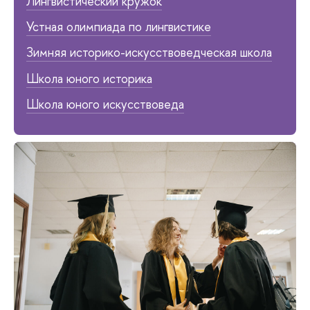
Лингвистический кружок
Устная олимпиада по лингвистике
Зимняя историко-искусствоведческая школа
Школа юного историка
Школа юного искусствоведа