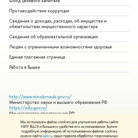
Фонд целевого капитала
Д
Противодействие коррупции
Ц
Сведения о доходах, расходах, об имуществе и
Б
обязательствах имущественного характера
О
Сведения об образовательной организации
О
Людям с ограниченными возможностями здоровья
Единая платежная страница
Работа в Вышке
http://www.minobrnauki.gov.ru/
Министерство науки и высшего образования РФ
https://edu.gov.ru/
Министерство просвещения РФ
https://elearning.hse.ru/mooc
Мы используем файлы cookies для улучшения работы сайта
Массовые открытые онлайн-курсы
НИУ ВШЭ и большего удобства его использования. Более
подробную информацию об использовании файлов cookies
можно найти
здесь
, наши правила обработки персональных