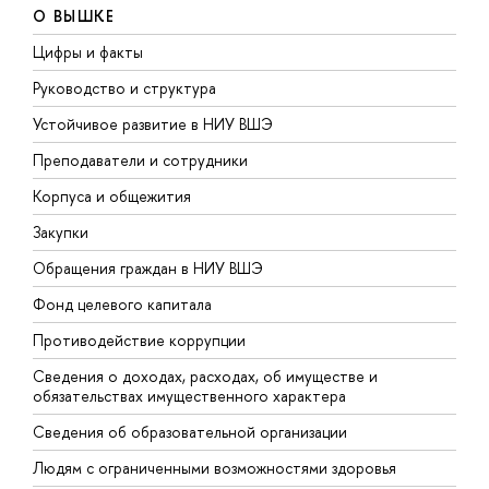
О ВЫШКЕ
Цифры и факты
Л
Руководство и структура
Д
Устойчивое развитие в НИУ ВШЭ
О
Преподаватели и сотрудники
П
Корпуса и общежития
В
Закупки
П
Обращения граждан в НИУ ВШЭ
А
Фонд целевого капитала
Д
Противодействие коррупции
Ц
Сведения о доходах, расходах, об имуществе и
Б
обязательствах имущественного характера
О
Сведения об образовательной организации
О
Людям с ограниченными возможностями здоровья