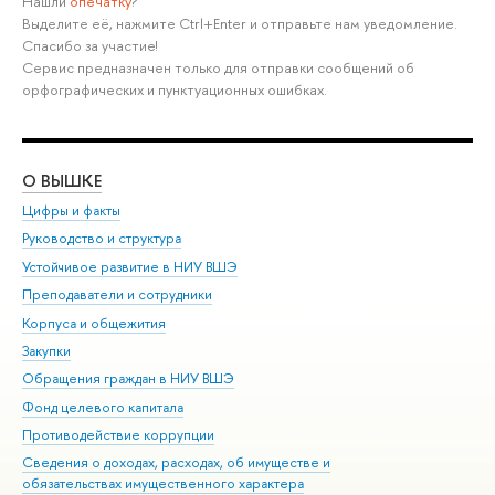
Нашли
опечатку
?
Выделите её, нажмите Ctrl+Enter и отправьте нам уведомление.
Спасибо за участие!
Сервис предназначен только для отправки сообщений об
орфографических и пунктуационных ошибках.
О ВЫШКЕ
ОБ
Цифры и факты
Ли
Руководство и структура
Дов
Устойчивое развитие в НИУ ВШЭ
Ол
Преподаватели и сотрудники
При
Корпуса и общежития
Вы
Закупки
При
Обращения граждан в НИУ ВШЭ
Ас
Фонд целевого капитала
До
Противодействие коррупции
Цен
Сведения о доходах, расходах, об имуществе и
Би
обязательствах имущественного характера
Об