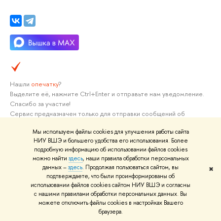
Нашли
опечатку
?
Выделите её, нажмите Ctrl+Enter и отправьте нам уведомление.
Спасибо за участие!
Сервис предназначен только для отправки сообщений об
орфографических и пунктуационных ошибках.
Мы используем файлы cookies для улучшения работы сайта
НИУ ВШЭ и большего удобства его использования. Более
подробную информацию об использовании файлов cookies
можно найти
здесь
, наши правила обработки персональных
О ВЫШКЕ
ОБ
данных –
здесь
. Продолжая пользоваться сайтом, вы
✖
подтверждаете, что были проинформированы об
Цифры и факты
Ли
использовании файлов cookies сайтом НИУ ВШЭ и согласны
Руководство и структура
Дов
с нашими правилами обработки персональных данных. Вы
Устойчивое развитие в НИУ ВШЭ
Ол
можете отключить файлы cookies в настройках Вашего
браузера.
Преподаватели и сотрудники
При