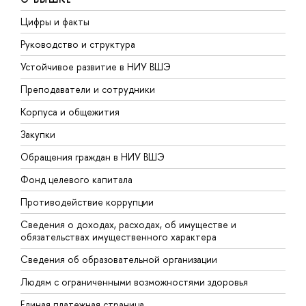
Цифры и факты
Л
Руководство и структура
Д
Устойчивое развитие в НИУ ВШЭ
О
Преподаватели и сотрудники
П
Корпуса и общежития
В
Закупки
П
Обращения граждан в НИУ ВШЭ
А
Фонд целевого капитала
Д
Противодействие коррупции
Ц
Сведения о доходах, расходах, об имуществе и
Б
обязательствах имущественного характера
О
Сведения об образовательной организации
О
Людям с ограниченными возможностями здоровья
Единая платежная страница