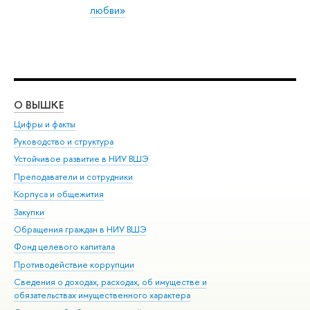
любви»
О ВЫШКЕ
ОБ
Цифры и факты
Ли
Руководство и структура
Дов
Устойчивое развитие в НИУ ВШЭ
Ол
Преподаватели и сотрудники
При
Корпуса и общежития
Вы
Закупки
При
Обращения граждан в НИУ ВШЭ
Ас
Фонд целевого капитала
До
Противодействие коррупции
Цен
Сведения о доходах, расходах, об имуществе и
Би
обязательствах имущественного характера
Об