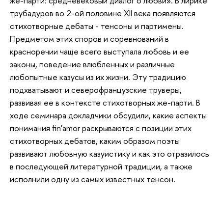
же-парти: средневековый диалог о любви». В лирике
трубадуров во 2-ой половине XII века появляются
стихотворные дебаты - тенсоны и партимены.
Предметом этих споров и соревнований в
красноречии чаще всего выступала любовь и ее
законы, поведение влюбленных и различные
любопытные казусы из их жизни. Эту традицию
подхватывают и северофранцузские труверы,
развивая ее в контексте стихотворных же-парти. В
ходе семинара докладчики обсудили, какие аспекты
понимания fin'amor раскрываются с позиции этих
стихотворных дебатов, каким образом поэты
развивают любовную казуистику и как это отразилось
в последующей литературной традиции, а также
исполнили одну из самых известных тенсон.