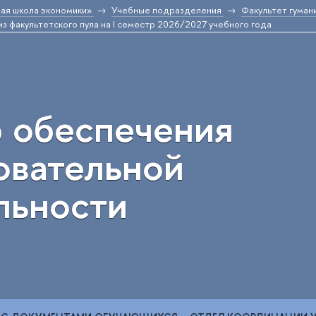
ая школа экономики»
Учебные подразделения
Факультет гуман
из факультетского пула на I семестр 2026/2027 учебного года
 обеспечения
овательной
льности