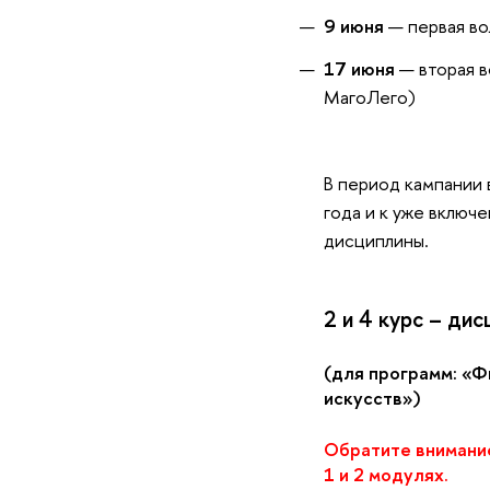
9 июня
— первая во
17 июня
— вторая в
МагоЛего)
В период кампании 
года и к уже включ
дисциплины.
2 и 4 курс – ди
(для программ: «Ф
искусств»)
Обратите внимани
1 и 2 модулях.