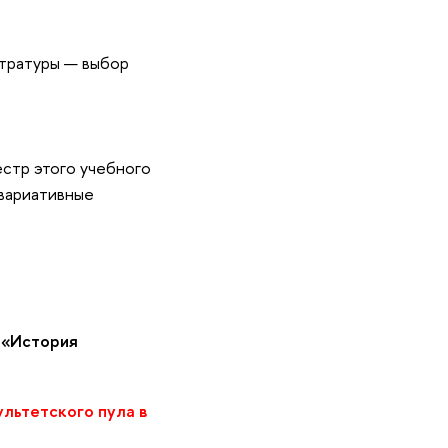
стратуры — выбор
естр этого учебного
 вариативные
 «История
льтетского пула в