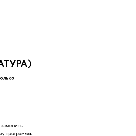
АТУРА)
только
 заменить
ему программы.