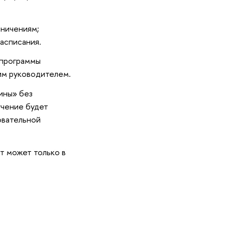
аничениям;
асписания.
 программы
им руководителем.
ины» без
учение будет
овательной
т может только в