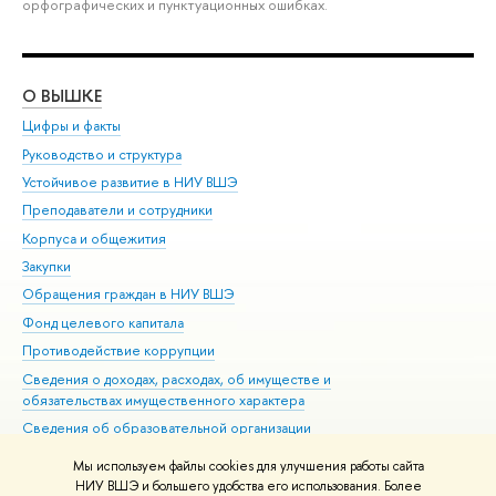
орфографических и пунктуационных ошибках.
О ВЫШКЕ
ОБ
Цифры и факты
Ли
Руководство и структура
Дов
Устойчивое развитие в НИУ ВШЭ
Ол
Преподаватели и сотрудники
При
Корпуса и общежития
Вы
Закупки
При
Обращения граждан в НИУ ВШЭ
Ас
Фонд целевого капитала
До
Противодействие коррупции
Цен
Сведения о доходах, расходах, об имуществе и
Би
обязательствах имущественного характера
Об
Сведения об образовательной организации
Обр
Людям с ограниченными возможностями здоровья
Мы используем файлы cookies для улучшения работы сайта
Единая платежная страница
НИУ ВШЭ и большего удобства его использования. Более