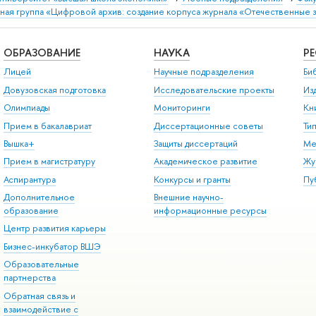
ная группа «Цифровой архив: создание корпуса журнала «Отечественные 
ОБРАЗОВАНИЕ
НАУКА
Р
Лицей
Научные подразделения
Би
Довузовская подготовка
Исследовательские проекты
Из
Олимпиады
Мониторинги
Кн
Прием в бакалавриат
Диссертационные советы
Ти
Вышка+
Защиты диссертаций
Ме
Прием в магистратуру
Академическое развитие
Жу
Аспирантура
Конкурсы и гранты
Пу
Дополнительное
Внешние научно-
образование
информационные ресурсы
Центр развития карьеры
Бизнес-инкубатор ВШЭ
Образовательные
партнерства
Обратная связь и
взаимодействие с