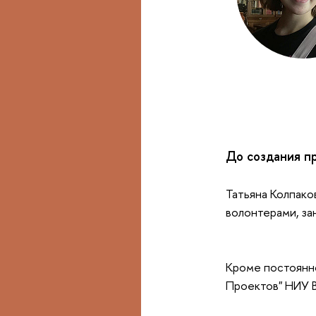
До создания п
Татьяна Колпаков
волонтерами, за
Кроме постоянно
Проектов" НИУ 