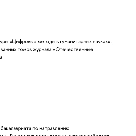
уры 
«Цифровые методы в гуманитарных науках»
.
ванных томов журнала 
«Отечественные 
а
. 
студентка 3-его курса бакалавриата по направлению 
ка
»
.
 Руководит волонтерами, а также работает 