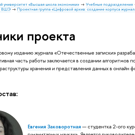
й университет «Высшая школа экономики»
Учебные подразделения
У ВШЭ
Проектная группа «Цифровой архив: создание корпуса журна
ники проекта
вому изданию журнала «Отечественные записки» разрабат
тивная часть работы заключается в создании алгоритмов по
раструктуры хранения и представления данных в онлайн ф
остав:
Евгения Заковоротная
—
студентка 2-ого ку
гуманитарных науках»
. Является руководител