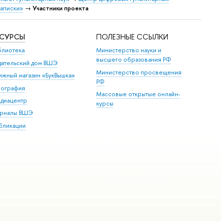
записки»
→
Участники проекта
ЕСУРСЫ
ПОЛЕЗНЫЕ ССЫЛКИ
блиотека
Министерство науки и
высшего образования РФ
дательский дом ВШЭ
Министерство просвещения
ижный магазин «БукВышка»
РФ
пография
Массовые открытые онлайн-
диацентр
курсы
рналы ВШЭ
бликации