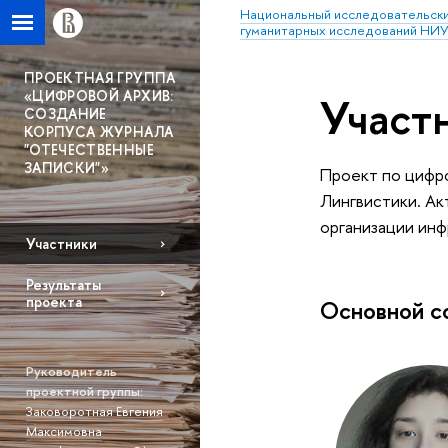
Национальный исследовательски
гуманитарных исследований НИ
ПРОЕКТНАЯ ГРУППА
«ЦИФРОВОЙ АРХИВ:
Участ
СОЗДАНИЕ
КОРПУСА ЖУРНАЛА
"ОТЕЧЕСТВЕННЫЕ
ЗАПИСКИ"»
Проект по
цифро
Лингвистики. Ак
организации инф
Участники
Результаты
проекта
Основной с
Руководитель
проектной группы:
Заковоротная Евгения
Максимовна