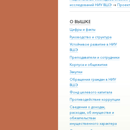
исследований НИУ ВШЭ
→
Проект
О ВЫШКЕ
Цифры и факты
Руководство и структура
Устойчивое развитие в НИУ
ВШЭ
Преподаватели и сотрудники
Корпуса и общежития
Закупки
Обращения граждан в НИУ
ВШЭ
Фонд целевого капитала
Противодействие коррупции
Сведения о доходах,
расходах, об имуществе и
обязательствах
имущественного характера