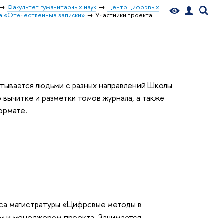
Факультет гуманитарных наук
Центр цифровых
ла «Отечественные записки»
Участники проекта
ывается людьми с разных направлений Школы 
 вычитке и разметки томов журнала, а также 
ормате. 
рса магистратуры «Цифровые методы в 
ем и менеджером проекта. Занимается 