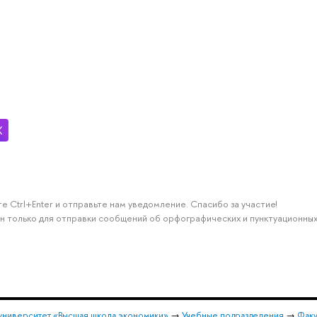
е Ctrl+Enter и отправьте нам уведомление. Спасибо за участие!
н только для отправки сообщений об орфографических и пунктуационных
университет «Высшая школа экономики»
→
Учебные подразделения
→
Факу