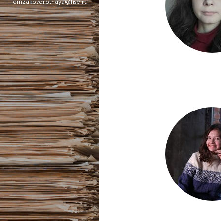
emzakovorotnaya@hse.ru