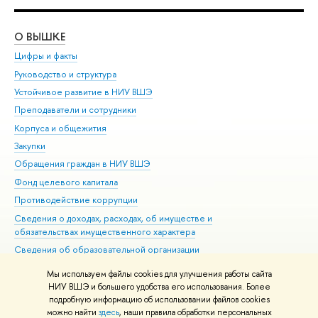
О ВЫШКЕ
ОБ
Цифры и факты
Ли
Руководство и структура
Дов
Устойчивое развитие в НИУ ВШЭ
Ол
Преподаватели и сотрудники
При
Корпуса и общежития
Вы
Закупки
При
Обращения граждан в НИУ ВШЭ
Ас
Фонд целевого капитала
До
Противодействие коррупции
Цен
Сведения о доходах, расходах, об имуществе и
Би
обязательствах имущественного характера
Об
Сведения об образовательной организации
Обр
Людям с ограниченными возможностями здоровья
Мы используем файлы cookies для улучшения работы сайта
Единая платежная страница
НИУ ВШЭ и большего удобства его использования. Более
подробную информацию об использовании файлов cookies
Работа в Вышке
можно найти
здесь
, наши правила обработки персональных