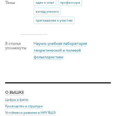
Темы
идеи и опыт
профессора
взгляд ученого
приглашение к участию
Научно-учебная лаборатория
В статье
упомянуты
теоретической и полевой
фольклористики
О ВЫШКЕ
ОБ
Цифры и факты
Ли
Руководство и структура
Дов
Устойчивое развитие в НИУ ВШЭ
Ол