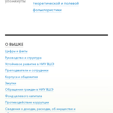
упомянуты
теоретической и полевой
фольклористики
О ВЫШКЕ
ОБ
Цифры и факты
Ли
Руководство и структура
Дов
Устойчивое развитие в НИУ ВШЭ
Ол
Преподаватели и сотрудники
При
Корпуса и общежития
Вы
Закупки
При
Обращения граждан в НИУ ВШЭ
Ас
Фонд целевого капитала
До
Противодействие коррупции
Цен
Сведения о доходах, расходах, об имуществе и
Би