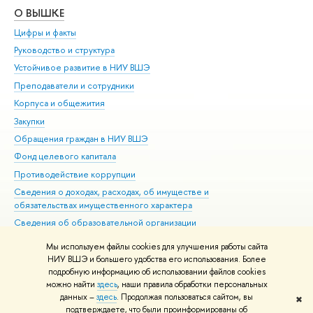
О ВЫШКЕ
ОБ
Цифры и факты
Ли
Руководство и структура
Дов
Устойчивое развитие в НИУ ВШЭ
Ол
Преподаватели и сотрудники
При
Корпуса и общежития
Вы
Закупки
При
Обращения граждан в НИУ ВШЭ
Ас
Фонд целевого капитала
До
Противодействие коррупции
Цен
Сведения о доходах, расходах, об имуществе и
Би
обязательствах имущественного характера
Об
Сведения об образовательной организации
Обр
Людям с ограниченными возможностями здоровья
Мы используем файлы cookies для улучшения работы сайта
Единая платежная страница
НИУ ВШЭ и большего удобства его использования. Более
подробную информацию об использовании файлов cookies
Работа в Вышке
можно найти
здесь
, наши правила обработки персональных
данных –
здесь
. Продолжая пользоваться сайтом, вы
✖
Редактору
подтверждаете, что были проинформированы об