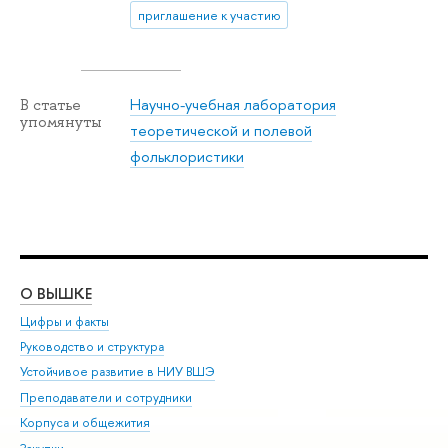
приглашение к участию
Научно-учебная лаборатория
В статье
упомянуты
теоретической и полевой
фольклористики
О ВЫШКЕ
ОБ
Цифры и факты
Ли
Руководство и структура
Дов
Устойчивое развитие в НИУ ВШЭ
Ол
Преподаватели и сотрудники
При
Корпуса и общежития
Вы