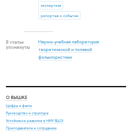
экспертиза
репортаж о событии
Научно-учебная лаборатория
В статье
упомянуты
теоретической и полевой
фольклористики
О ВЫШКЕ
ОБ
Цифры и факты
Ли
Руководство и структура
Дов
Устойчивое развитие в НИУ ВШЭ
Ол
Преподаватели и сотрудники
При