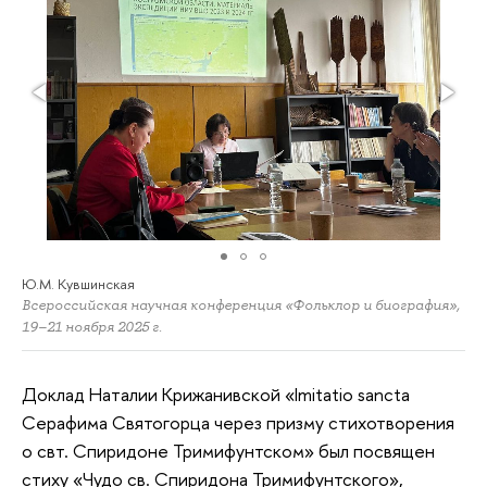
Ю.М. Кувшинская
Всероссийская научная конференция «Фольклор и биография»,
19–21 ноября 2025 г.
Доклад Наталии Крижанивской «Imitatio sancta
Серафима Святогорца через призму стихотворения
о свт. Спиридоне Тримифунтском» был посвящен
стиху «Чудо св. Спиридона Тримифунтского»,