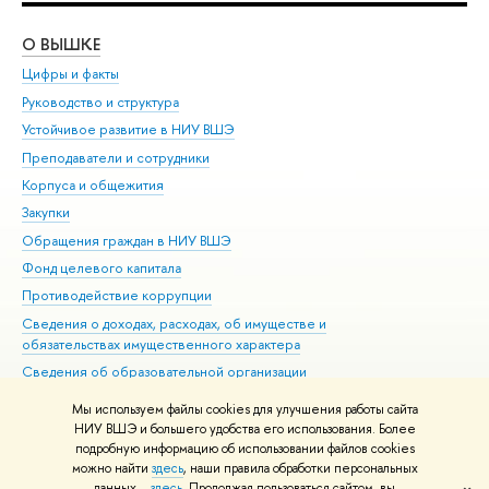
О ВЫШКЕ
ОБ
Цифры и факты
Ли
Руководство и структура
Дов
Устойчивое развитие в НИУ ВШЭ
Ол
Преподаватели и сотрудники
При
Корпуса и общежития
Вы
Закупки
При
Обращения граждан в НИУ ВШЭ
Ас
Фонд целевого капитала
До
Противодействие коррупции
Цен
Сведения о доходах, расходах, об имуществе и
Би
обязательствах имущественного характера
Об
Сведения об образовательной организации
Обр
Людям с ограниченными возможностями здоровья
Мы используем файлы cookies для улучшения работы сайта
Единая платежная страница
НИУ ВШЭ и большего удобства его использования. Более
подробную информацию об использовании файлов cookies
Работа в Вышке
можно найти
здесь
, наши правила обработки персональных
данных –
здесь
. Продолжая пользоваться сайтом, вы