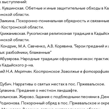
 выступлений:
. Кувшинская. Обетные и иные защитительные обходы в К
мской области.
. Заикина. Похоронно-поминальная обрядность и связанные
 Костромской области.
. Крижанивская. Рукописная религиозная традиция в Кадый
мской области.
. Кондрик, М.А. Савченко, А.В. Корявина. "Герои преданий 
ья: разбойники, блаженные"
. Абузярова. Народные традиции оформления икон: практик
 Кадыйского р-на.
яд Н.А. Мкртчян. Костромское Заволжье в фотографиях
. Дубич. Нарративы о святых местах в пос. Пржевальское.
.Кулакина. Предания о местном ландшафте.
.Волынская. Жирово. Гадания с подблюдными песнями в Де
.Родионова. Похоронный обряд в пос. Пржевальское и окр