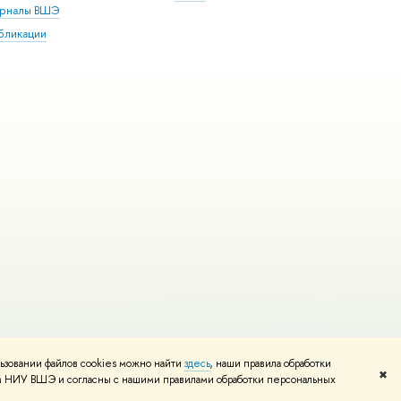
рналы ВШЭ
бликации
ьзовании файлов cookies можно найти
здесь
, наши правила обработки
и
Карта сайта
Редактору
✖
том НИУ ВШЭ и согласны с нашими правилами обработки персональных