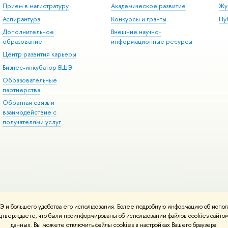
Прием в магистратуру
Академическое развитие
Жу
Аспирантура
Конкурсы и гранты
Пу
Дополнительное
Внешние научно-
образование
информационные ресурсы
Центр развития карьеры
Бизнес-инкубатор ВШЭ
Образовательные
партнерства
Обратная связь и
взаимодействие с
получателями услуг
 и большего удобства его использования. Более подробную информацию об испол
онтакты
Условия использования материалов
Политика конфиденциальност
подтверждаете, что были проинформированы об использовании файлов cookies сай
ботаны в
Школе дизайна НИУ ВШЭ
данных. Вы можете отключить файлы cookies в настройках Вашего браузера.