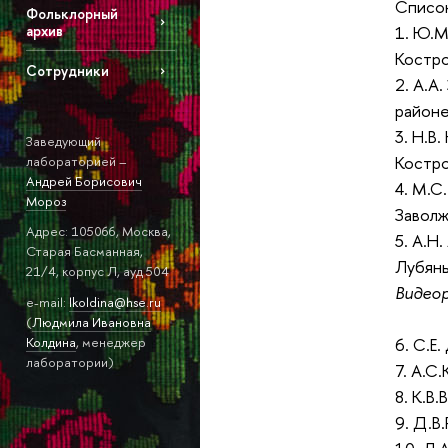
Список
Фольклорный
1. Ю.М
архив
Костро
Сотрудники
2. А.А
районе
3. Н.В
Заведующий
Костро
лабораторией –
Андрей Борисович
4. М.С
Мороз
Заволж
Адрес: 105066, Москва,
5. А.Н
Старая Басманная,
Лубяны
21/4, корпус Л, ауд 504
Видеор
e-mail:
lkoldina@hse.ru
(
Людмила Ивановна
6. С.Е
Колдина
, менеджер
лаборатории)
7. А.С
8. К.В
9. Д.В