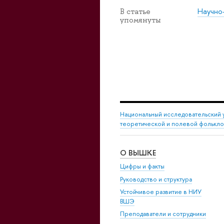
Научно
В статье
упомянуты
Национальный исследовательский 
теоретической и полевой фолькл
О ВЫШКЕ
Цифры и факты
Руководство и структура
Устойчивое развитие в НИУ
ВШЭ
Преподаватели и сотрудники