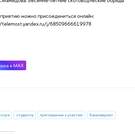
А.Мамедова. Весенне-летние скотоводческие обряды
приятию можно присоединиться онлайн:
//telemost.yandex.ru/j/68509666619978
ссора
студенты
приглашение к участию
бакалавриат