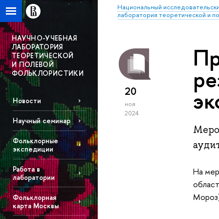
Национальный исследовательски
лаборатория теоретической и п
НАУЧНО-УЧЕБНАЯ
ЛАБОРАТОРИЯ
Пр
ТЕОРЕТИЧЕСКОЙ
И ПОЛЕВОЙ
ре
ФОЛЬКЛОРИСТИКИ
20
эк
Новости
ноя
2024
Научный семинар
Меро
Фольклорные
ауди
экспедиции
Работа в
На мер
лаборатории
област
Мороз)
Фольклорная
карта Москвы