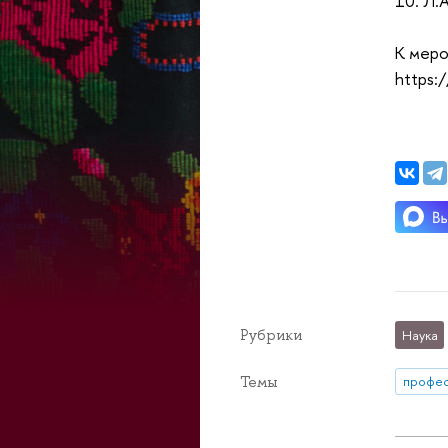
10. Л.
К меро
https:
Рубрики
Наука
Темы
профе