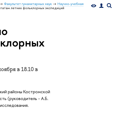
Факультет гуманитарных наук
Научно-учебная
ьтатам летних фольклорных экспедиций
по
ьклорных
ября в 18.10 в
ский районы Костромской
ть (руководитель - А.Б.
 исследования.