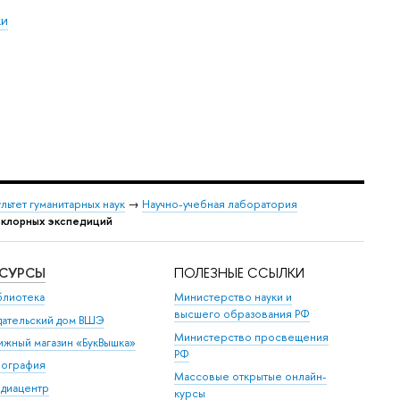
ки
льтет гуманитарных наук
→
Научно-учебная лаборатория
ьклорных экспедиций
ЕСУРСЫ
ПОЛЕЗНЫЕ ССЫЛКИ
блиотека
Министерство науки и
высшего образования РФ
дательский дом ВШЭ
Министерство просвещения
ижный магазин «БукВышка»
РФ
пография
Массовые открытые онлайн-
диацентр
курсы