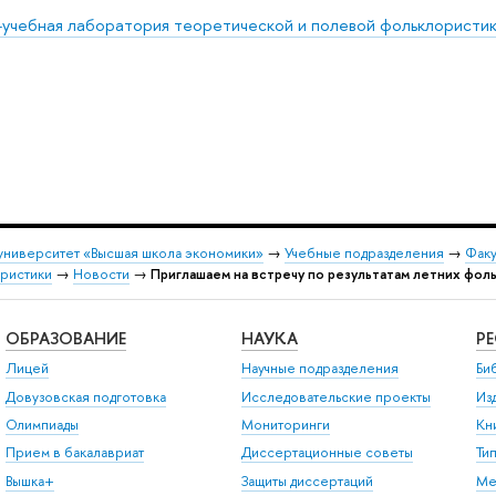
-учебная лаборатория теоретической и полевой фольклористи
университет «Высшая школа экономики»
→
Учебные подразделения
→
Факу
ористики
→
Новости
→
Приглашаем на встречу по результатам летних фол
ОБРАЗОВАНИЕ
НАУКА
Р
Лицей
Научные подразделения
Би
Довузовская подготовка
Исследовательские проекты
Из
Олимпиады
Мониторинги
Кн
Прием в бакалавриат
Диссертационные советы
Ти
Вышка+
Защиты диссертаций
Ме