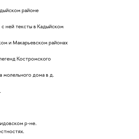
адыйском районе
 с ней тексты в Кадыйском
ском и Макарьевском районах
и легенд Костромского
а молельного дома в д.
.
мидовском р-не.
естностях.