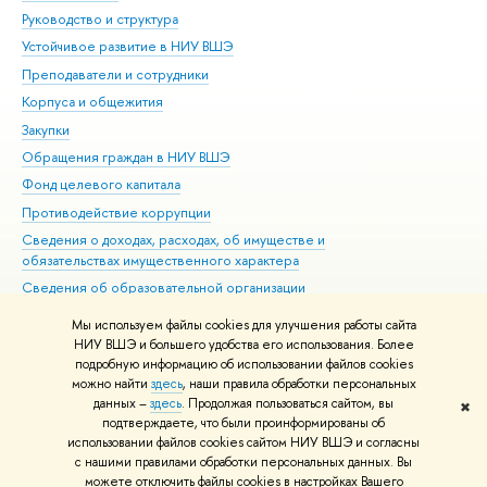
Руководство и структура
Дов
Устойчивое развитие в НИУ ВШЭ
Ол
Преподаватели и сотрудники
При
Корпуса и общежития
Вы
Закупки
При
Обращения граждан в НИУ ВШЭ
Ас
Фонд целевого капитала
До
Противодействие коррупции
Цен
Сведения о доходах, расходах, об имуществе и
Би
обязательствах имущественного характера
Об
Сведения об образовательной организации
Обр
Людям с ограниченными возможностями здоровья
Мы используем файлы cookies для улучшения работы сайта
Единая платежная страница
НИУ ВШЭ и большего удобства его использования. Более
подробную информацию об использовании файлов cookies
Работа в Вышке
можно найти
здесь
, наши правила обработки персональных
данных –
здесь
. Продолжая пользоваться сайтом, вы
✖
Редактору
подтверждаете, что были проинформированы об
© НИУ ВШЭ 1993–2026
Адреса и контакты
Условия использования
использовании файлов cookies сайтом НИУ ВШЭ и согласны
с нашими правилами обработки персональных данных. Вы
материалов
Политика конфиденциальности
Карта сайта
можете отключить файлы cookies в настройках Вашего
Шрифты HSE Sans и HSE Slab разработаны в
Школе дизайна НИУ ВШЭ