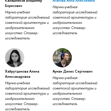
Калашников Владимир
Агапова Анна Алексеевна
Борисович
Научно-учебная
Научно-учебная
лаборатория исследований
лаборатория исследований
советской архитектуры и
советской архитектуры и
изобразительного
изобразительного
искусства: Стажер-
искусства: Стажер-
исследователь
исследователь
Хайрутдинова Алина
Ауман Денис Сергеевич
Александровна
Научно-учебная
Научно-учебная
лаборатория исследований
лаборатория исследований
советской архитектуры и
советской архитектуры и
изобразительного
изобразительного
искусства: Стажер-
искусства: Стажер-
исследователь
исследователь