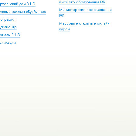
высшего образования РФ
дательский дом ВШЭ
Министерство просвещения
ижный магазин «БукВышка»
РФ
пография
Массовые открытые онлайн-
диацентр
курсы
рналы ВШЭ
бликации