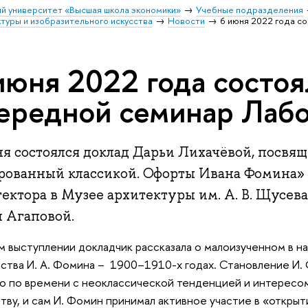
й университет «Высшая школа экономики»
Учебные подразделения
туры и изобразительного искусства
Новости
6 июня 2022 года с
июня 2022 года состоя
ередной семинар Лаб
ня состоялся доклад Дарьи Лихачёвой, посвя
рованный классикой. Офорты Ивана Фомина» 
тектора в Музее архитектуры им. А. В. Щусев
 Агаповой.
м выступлении докладчик рассказала о малоизученном в н
ства И. А. Фомина – 1900–1910-х годах. Становление И.
о по времени с неоклассической тенденцией и интересо
тву, и сам И. Фомин принимал активное участие в «открыт