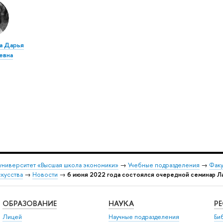
а Дарья
евна
университет «Высшая школа экономики»
→
Учебные подразделения
→
Факу
скусства
→
Новости
→
6 июня 2022 года состоялся очередной семинар Л
ОБРАЗОВАНИЕ
НАУКА
Р
Лицей
Научные подразделения
Би