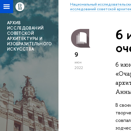
Национальный исследовательски
исследований советской архитек
АРХИВ
ИССЛЕДОВАНИЙ
6 
СОВЕТСКОЙ
АРХИТЕКТУРЫ И
оч
ИЗОБРАЗИТЕЛЬНОГО
ИСКУССТВА
9
июн
6 ию
2022
«Оча
архи
Анны
В свое
творче
совпал
зодчес