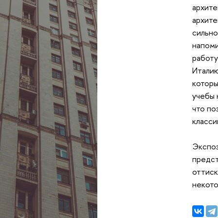
архите
архите
сильно
напоми
работу
Италию
которы
учебы 
что по
класси
Экспоз
предст
оттиск
некото