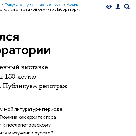
Факультет гуманитарных наук
Архив
остоялся очередной семинар Лаборатории
лся
оратории
щенный выставке
к 150-летию
а. Публикуем репотраж
аучной литуратуре периоде
 Фомина как архитектора
м к послепетровскому
ии» и изучении русской