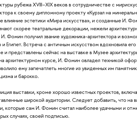
ктуры рубежа XVIII–XIX веков в сотрудничестве с мириску
ктора к своему дипломному проекту «Курзал на минеральн
е влияние эстетики «Мира искусства», и созданные И. Фо
нают скорее театральные декорации, нежели архитектур
 И. Фомин получил звание художника-архитектора и возмо
 и Египет. Встреча с античным искусством вдохновила его
е и представлены сейчас на выставке в Музее архитектуры
на архитектурном курсе, И. Фомин овладел техникой офорт
зволило ему запечатлеть многие из увиденных им памятник
цизма и барокко.
иция выставки, кроме хорошо известных проектов, включа
авленные широкой аудитории. Следует добавить, что на 
и, которые сам И. Фомин считал наиболее удачными и отме
рых случаях, своей подписью.