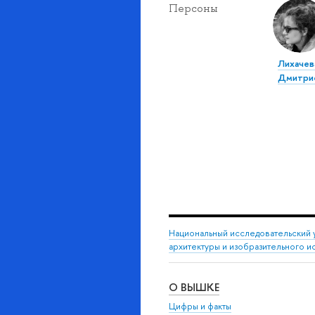
Персоны
Лихачев
Дмитри
Национальный исследовательский 
архитектуры и изобразительного и
О ВЫШКЕ
Цифры и факты