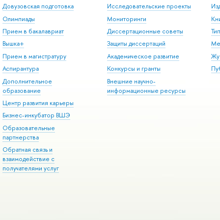
Довузовская подготовка
Исследовательские проекты
Из
Олимпиады
Мониторинги
Кн
Прием в бакалавриат
Диссертационные советы
Ти
Вышка+
Защиты диссертаций
Ме
Прием в магистратуру
Академическое развитие
Жу
Аспирантура
Конкурсы и гранты
Пу
Дополнительное
Внешние научно-
образование
информационные ресурсы
Центр развития карьеры
Бизнес-инкубатор ВШЭ
Образовательные
партнерства
Обратная связь и
взаимодействие с
получателями услуг