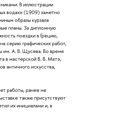
сниками. В иллюстрации
ых водах» (1909) заметно
миным образы курзала
ные планы. За дипломную
жность поездки в Грецию,
 на серию графических работ,
 им. А. В. Щусева. Во время
а в мастерской В. В. Матэ,
ов античного искусства,
ет работы, ранее не
выставке также присутствуют
тил их инициалами и, в