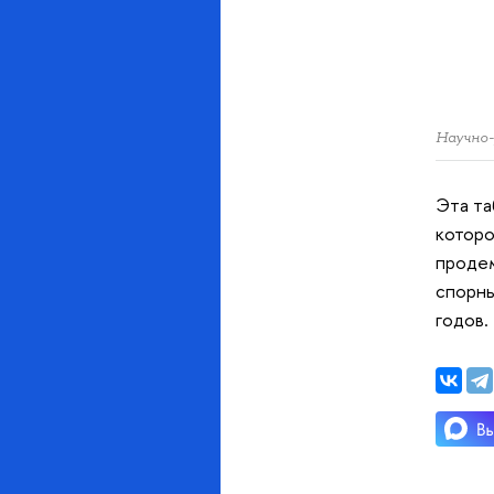
Научно-
Эта та
которо
продем
спорны
годов.