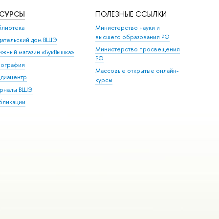
ЕСУРСЫ
ПОЛЕЗНЫЕ ССЫЛКИ
блиотека
Министерство науки и
высшего образования РФ
дательский дом ВШЭ
Министерство просвещения
ижный магазин «БукВышка»
РФ
пография
Массовые открытые онлайн-
диацентр
курсы
рналы ВШЭ
бликации