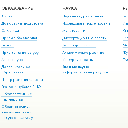
ОБРАЗОВАНИЕ
НАУКА
Р
Лицей
Научные подразделения
Би
Довузовская подготовка
Исследовательские проекты
Из
Олимпиады
Мониторинги
Кн
Прием в бакалавриат
Диссертационные советы
Ти
Вышка+
Защиты диссертаций
Ме
Прием в магистратуру
Академическое развитие
Жу
Аспирантура
Конкурсы и гранты
Пу
Дополнительное
Внешние научно-
образование
информационные ресурсы
Центр развития карьеры
Бизнес-инкубатор ВШЭ
Образовательные
партнерства
Обратная связь и
взаимодействие с
получателями услуг