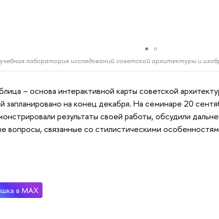
учебная лаборатория исследований советской архитектуры и изоб
блица – основа интерактивной карты советской архитект
й запланировано на конец декабря. На семинаре 20 сент
онстрировали результаты своей работы, обсудили дальне
е вопросы, связанные со стилистическими особенностя