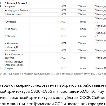
учебная лаборатория исследований советской архитектуры и изоб
у году стажеры-исследователи Лаборатории, работавшие 
кой архитектуры 1920–1956 гг.», составили XML-таблицу,
иков советской архитектуры в республиках СССР. Сейча
рок с памятниками Грузинской ССР и нескольких городов