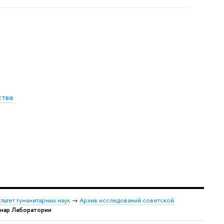
ства
льтет гуманитарных наук
→
Архив исследований советской
инар Лаборатории