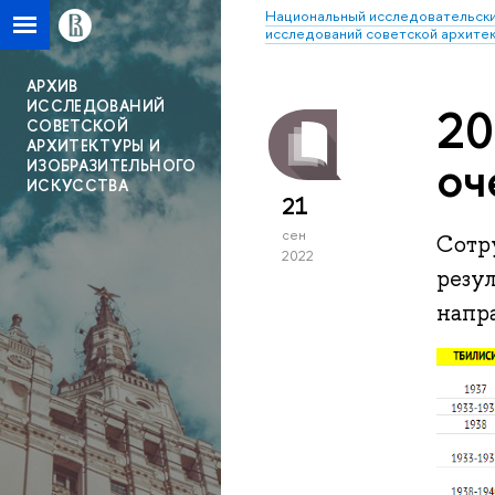
Национальный исследовательски
исследований советской архитек
АРХИВ
ИССЛЕДОВАНИЙ
20
СОВЕТСКОЙ
АРХИТЕКТУРЫ И
оч
ИЗОБРАЗИТЕЛЬНОГО
ИСКУССТВА
21
сен
Сотр
2022
резу
напр