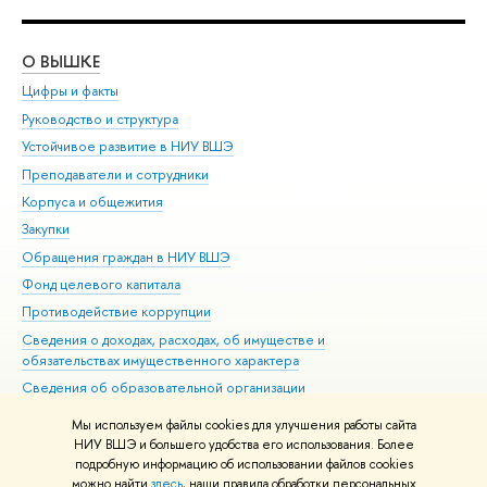
О ВЫШКЕ
ОБ
Цифры и факты
Ли
Руководство и структура
Дов
Устойчивое развитие в НИУ ВШЭ
Ол
Преподаватели и сотрудники
При
Корпуса и общежития
Вы
Закупки
При
Обращения граждан в НИУ ВШЭ
Ас
Фонд целевого капитала
До
Противодействие коррупции
Цен
Сведения о доходах, расходах, об имуществе и
Би
обязательствах имущественного характера
Об
Сведения об образовательной организации
Обр
Людям с ограниченными возможностями здоровья
Мы используем файлы cookies для улучшения работы сайта
Единая платежная страница
НИУ ВШЭ и большего удобства его использования. Более
подробную информацию об использовании файлов cookies
Работа в Вышке
можно найти
здесь
, наши правила обработки персональных