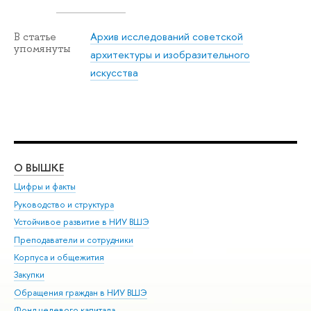
Архив исследований советской
В статье
упомянуты
архитектуры и изобразительного
искусства
О ВЫШКЕ
ОБ
Цифры и факты
Ли
Руководство и структура
Дов
Устойчивое развитие в НИУ ВШЭ
Ол
Преподаватели и сотрудники
При
Корпуса и общежития
Вы
Закупки
При
Обращения граждан в НИУ ВШЭ
Ас
Фонд целевого капитала
До