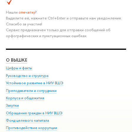
Нашли
опечатку
?
Выделите её, нажмите Ctrl+Enter и отправьте нам уведомление.
Спасибо за участие!
Сервис предназначен только для отправки сообщений об
орфографических и пунктуационных ошибках.
О ВЫШКЕ
ОБ
Цифры и факты
Ли
Руководство и структура
Дов
Устойчивое развитие в НИУ ВШЭ
Ол
Преподаватели и сотрудники
При
Корпуса и общежития
Вы
Закупки
При
Обращения граждан в НИУ ВШЭ
Ас
Фонд целевого капитала
До
Противодействие коррупции
Цен