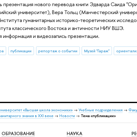
ь презентация нового перевода книги Эдварда Саида "Ори
йский университет), Вера Тольц (Манчестерский универси
нститута гуманитарных историко-теоретических исследова
тута классического Востока и античности НИУ ВШЭ.
я информация и видеозапись презентации.
ра
публикации
репортаж о событии
Музей "Гараж"
ориентали
университет «Высшая школа экономики»
→
Учебные подразделения
→
Факу
анитарного знания в XXI веке
→
Новости
→
Тема «публикации»
ОБРАЗОВАНИЕ
НАУКА
Р