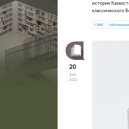
истории Казахст
классического В
СМИ
публикаци
20
фев
2022