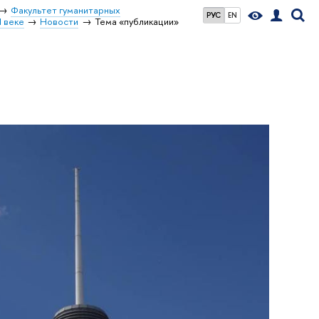
Факультет гуманитарных
РУС
EN
I веке
Новости
Тема «публикации»