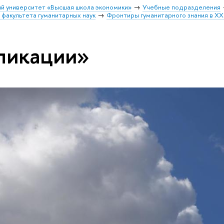
й университет «Высшая школа экономики»
Учебные подразделения
факультета гуманитарных наук
Фронтиры гуманитарного знания в XX
ликации»