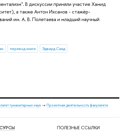
ентализм". В дискуссии приняли участие Хамид
тет), а также Антон Ихсанов - стажёр-
ний им. А. В. Полетаева и младший научный
зм
перевод книги
Эдвард Саид
льтет гуманитарных наук
→
Проектная деятельность факультета
ЕСУРСЫ
ПОЛЕЗНЫЕ ССЫЛКИ