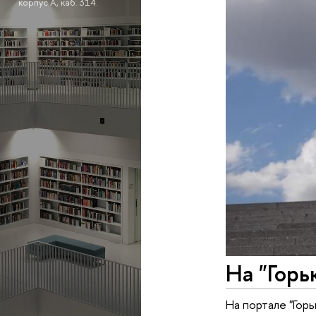
корпус А, каб. 314.
На "Горь
На портале "Гор