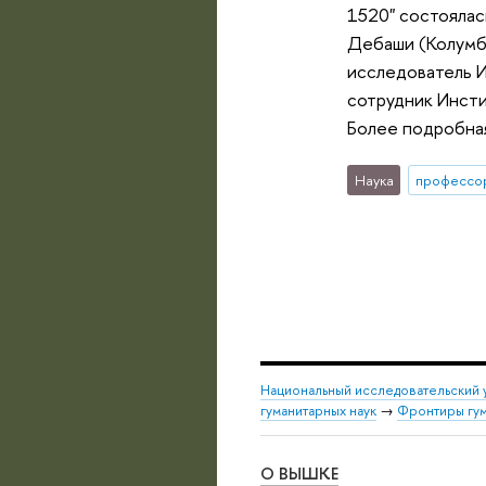
1520" состоялас
Дебаши (Колумби
исследователь И
сотрудник Инсти
Более подробна
Наука
профессо
Национальный исследовательский 
гуманитарных наук
→
Фронтиры гум
О ВЫШКЕ