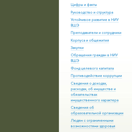
Цифры и факты
Руководство и структура
Устойчивое развитие в НИУ
ВШЭ
Преподаватели и сотрудники
Корпуса и общежития
Закупки
Обращения граждан в НИУ
ВШЭ
Фонд целевого капитала
Противодействие коррупции
Сведения о доходах,
расходах, об имуществе и
обязательствах
имущественного характера
Сведения об
образовательной организации
Людям с ограниченными
возможностями здоровья