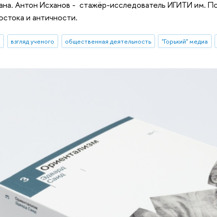
ана. Антон Исханов - стажёр-исследователь ИГИТИ им. П
остока и античности.
и
взгляд ученого
общественная деятельность
"Горький" медиа