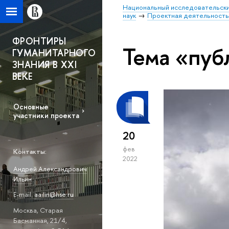
Национальный исследовательски
наук
Проектная деятельность 
ФРОНТИРЫ
Тема «пуб
ГУМАНИТАРНОГО
ЗНАНИЯ В XXI
ВЕКЕ
Основные
участники проекта
20
фев
Контакты:
2022
Андрей Александрович
Ильин
E-mail:
aailin@hse.ru
Москва, Старая
Басманная, 21/4,