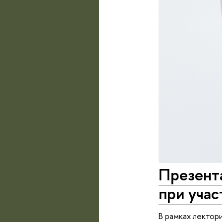
Презента
при учас
В рамках лектор