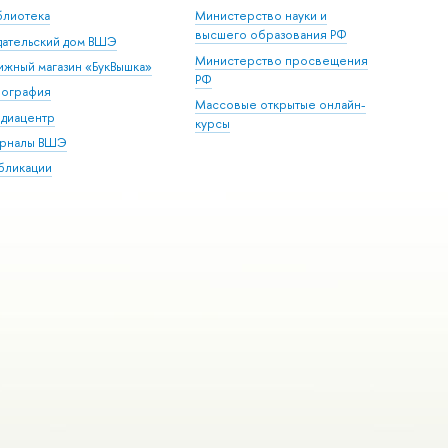
блиотека
Министерство науки и
высшего образования РФ
дательский дом ВШЭ
Министерство просвещения
ижный магазин «БукВышка»
РФ
пография
Массовые открытые онлайн-
диацентр
курсы
рналы ВШЭ
бликации