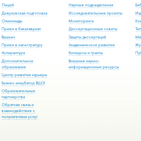
Лицей
Научные подразделения
Би
Довузовская подготовка
Исследовательские проекты
Из
Олимпиады
Мониторинги
Кн
Прием в бакалавриат
Диссертационные советы
Ти
Вышка+
Защиты диссертаций
Ме
Прием в магистратуру
Академическое развитие
Жу
Аспирантура
Конкурсы и гранты
Пу
Дополнительное
Внешние научно-
образование
информационные ресурсы
Центр развития карьеры
Бизнес-инкубатор ВШЭ
Образовательные
партнерства
Обратная связь и
взаимодействие с
получателями услуг