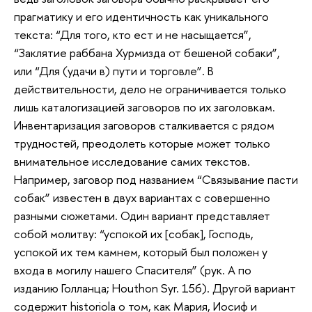
прагматику и его идентичность как уникального
текста: “Для того, кто ест и не насыщается”,
“Заклятие раббана Хурмизда от бешеной собаки”,
или “Для (удачи в) пути и торговле”. В
действительности, дело не ограничивается только
лишь каталогизацией заговоров по их заголовкам.
Инвентаризация заговоров сталкивается с рядом
трудностей, преодолеть которые может только
внимательное исследование самих текстов.
Например, заговор под названием “Связывание пасти
собак” известен в двух вариантах с совершенно
разными сюжетами. Один вариант представляет
собой молитву: “успокой их [собак], Господь,
успокой их тем камнем, который был положен у
входа в могилу нашего Спасителя” (рук. А по
изданию Голланца; Houthon Syr. 156). Другой вариант
содержит historiola о том, как Мария, Иосиф и