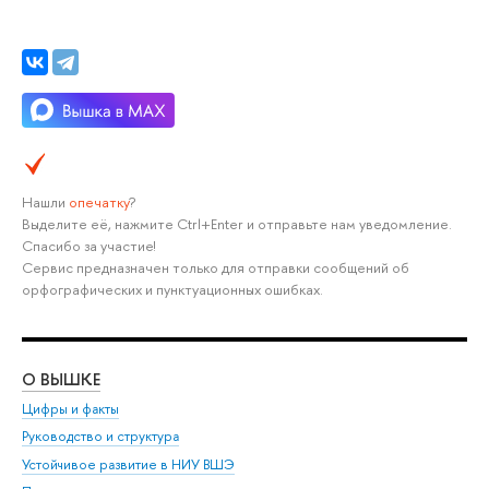
Нашли
опечатку
?
Выделите её, нажмите Ctrl+Enter и отправьте нам уведомление.
Спасибо за участие!
Сервис предназначен только для отправки сообщений об
орфографических и пунктуационных ошибках.
О ВЫШКЕ
ОБ
Цифры и факты
Ли
Руководство и структура
Дов
Устойчивое развитие в НИУ ВШЭ
Ол