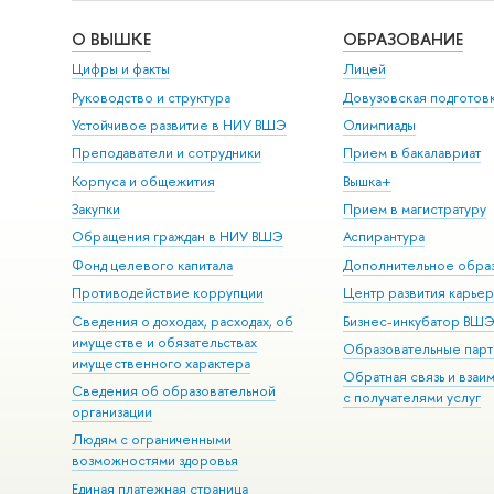
О ВЫШКЕ
ОБРАЗОВАНИЕ
Цифры и факты
Лицей
Руководство и структура
Довузовская подготов
Устойчивое развитие в НИУ ВШЭ
Олимпиады
Преподаватели и сотрудники
Прием в бакалавриат
Корпуса и общежития
Вышка+
Закупки
Прием в магистратуру
Обращения граждан в НИУ ВШЭ
Аспирантура
Фонд целевого капитала
Дополнительное обра
Противодействие коррупции
Центр развития карье
Сведения о доходах, расходах, об
Бизнес-инкубатор ВШ
имуществе и обязательствах
Образовательные парт
имущественного характера
Обратная связь и взаи
Сведения об образовательной
с получателями услуг
организации
Людям с ограниченными
возможностями здоровья
Единая платежная страница