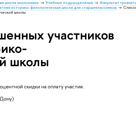
ая школа экономики»
Учебные подразделения
Факультет гуманит
Летняя историко-филологическая школа для старшеклассников
Списо
ической школы
шенных участников
рико-
й школы
оцентной скидки на оплату участия.
-Дону)