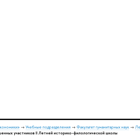
экономики»
→
Учебные подразделения
→
Факультет гуманитарных наук
→
Ле
шенных участников II Летней историко-филологической школы