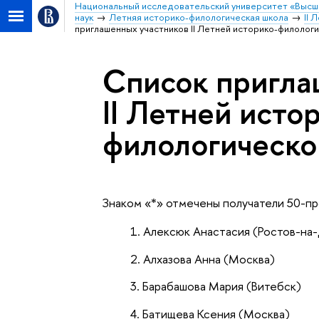
Национальный исследовательский университет «Высш
наук
Летняя историко-филологическая школа
II 
приглашенных участников II Летней историко-филолог
Список пригла
II Летней исто
филологическо
Знаком «*» отмечены получатели 50-пр
Алексюк Анастасия (Ростов-на
Алхазова Анна (Москва)
Барабашова Мария (Витебск)
Батищева Ксения (Москва)