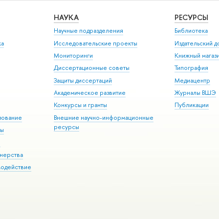
НАУКА
РЕСУРСЫ
Научные подразделения
Библиотека
ка
Исследовательские проекты
Издательский 
Мониторинги
Книжный магаз
Диссертационные советы
Типография
Защиты диссертаций
Медиацентр
Академическое развитие
Журналы ВШЭ
Конкурсы и гранты
Публикации
зование
Внешние научно-информационные
ресурсы
ры
Э
нерства
модействие