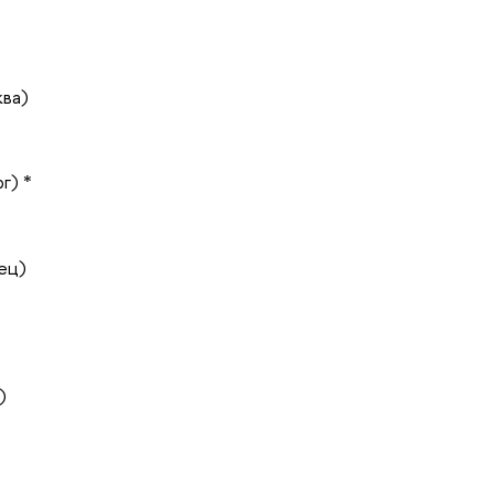
ква)
г) *
ец)
)