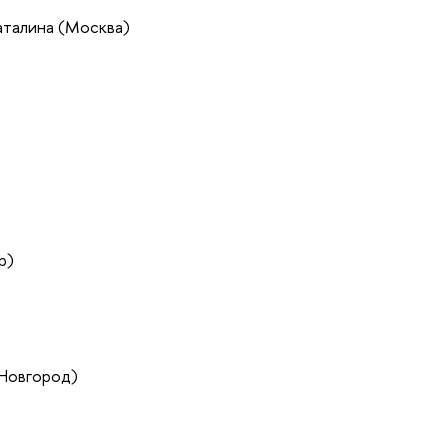
талина (Москва)
р)
 Новгород)