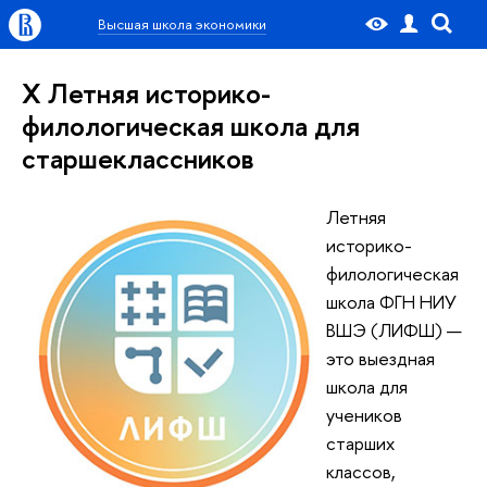
Высшая школа экономики
X Летняя историко-
филологическая школа для
старшеклассников
Летняя
историко-
филологическая
школа ФГН НИУ
ВШЭ (ЛИФШ) —
это выездная
школа для
учеников
старших
классов,