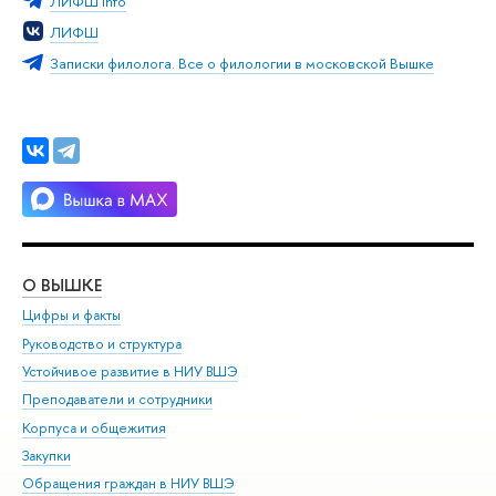
ЛИФШ info
ЛИФШ
Записки филолога. Все о филологии в московской Вышке
О ВЫШКЕ
ОБ
Цифры и факты
Ли
Руководство и структура
Дов
Устойчивое развитие в НИУ ВШЭ
Ол
Преподаватели и сотрудники
При
Корпуса и общежития
Вы
Закупки
При
Обращения граждан в НИУ ВШЭ
Ас