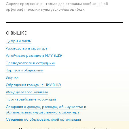
Сервис предназначен только для отправки сообщений об
орфографических и пунктуационных ошибках.
О ВЫШКЕ
ОБ
Цифры и факты
Ли
Руководство и структура
Дов
Устойчивое развитие в НИУ ВШЭ
Ол
Преподаватели и сотрудники
При
Корпуса и общежития
Вы
Закупки
При
Обращения граждан в НИУ ВШЭ
Ас
Фонд целевого капитала
До
Противодействие коррупции
Цен
Сведения о доходах, расходах, об имуществе и
Би
обязательствах имущественного характера
Об
Сведения об образовательной организации
Обр
Людям с ограниченными возможностями здоровья