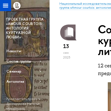
Национальный исследовательски
группа «Amour courtois: антологи
ПРОЕКТНАЯ ГРУППА
«AMOUR COURTOIS:
Со
АНТОЛОГИЯ
КУРТУАЗНОЙ
ку
ЛЮБВИ»
13
ли
Новости
сен
2023
Состав группы
12 с
Семинар
пред
Антология
Руководитель проекта –
Долгорукова Наталья
Михайловна,