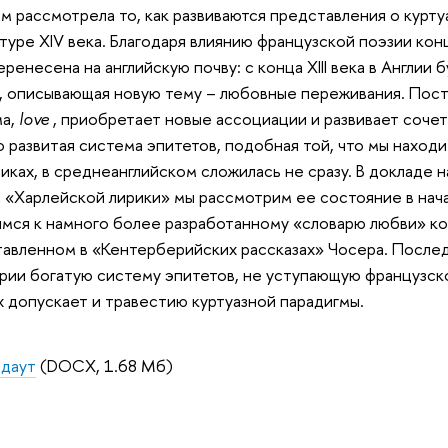
м рассмотрела то, как развиваются представления о курту
туре XIV века.
Благодаря влиянию французской поэзии кон
еренесена на английскую почву: с конца XIII века в Англии 
, описывающая новую тему – любовные переживания. Пос
а,
love
, приобретает новые ассоциации и развивает соче
 развитая система эпитетов, подобная той, что мы наход
иках, в среднеанглийском сложилась не сразу. В докладе 
 «Харлейской лирики» мы рассмотрим ее состояние в начал
мся к намного более разработанному «словарю любви» кон
авленном в «Кентерберийских рассказах» Чосера. Послед
рии богатую систему эпитетов, не уступающую французск
х допускает и травестию куртуазной парадигмы.
даут
(DOCX, 1.68 Мб)