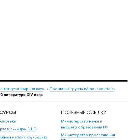
льтет гуманитарных наук
→
Проектная группа «Amour courtois:
й литературе XIV века
ЕСУРСЫ
ПОЛЕЗНЫЕ ССЫЛКИ
блиотека
Министерство науки и
высшего образования РФ
дательский дом ВШЭ
Министерство просвещения
ижный магазин «БукВышка»