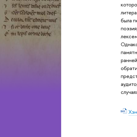
которо
литера
была п
поэзия
лексем
Однако
памятн
ранней
обрати
предст
аудито
случая
Хэн