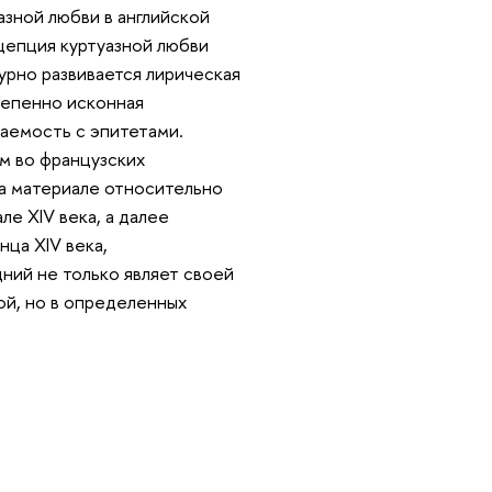
азной любви в английской
цепция куртуазной любви
бурно развивается лирическая
тепенно исконная
таемость с эпитетами.
им во французских
на материале относительно
е XIV века, а далее
ца XIV века,
ний не только являет своей
ой, но в определенных