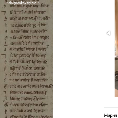
ndolgorukova@hse.ru
Мария 