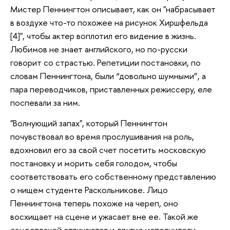
Мистер Пеннингтон описывает, как он "набрасывает
в воздухе что-то похожее на рисунок Хиршфельда
[4]", чтобы актер воплотил его видение в жизнь.
Любимов не знает английского, но по-русски
говорит со страстью. Репетиции постановки, по
словам Пеннингтона, были “довольно шумными”, а
пара переводчиков, приставленных режиссеру, еле
поспевали за ним.
"Волнующий запах", который Пеннингтон
почувствовал во время прослушивания на роль,
вдохновил его за свой счет посетить московскую
постановку и морить себя голодом, чтобы
соответствовать его собственному представлению
о нищем студенте Раскольникове. Лицо
Пеннингтона теперь похоже на череп, оно
восхищает на сцене и ужасает вне ее. Такой же
самоотдачей отличаются и другие исполнители.