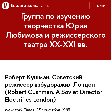
Высшая школа экономики
Меню
Группа по изучению
творчества Юрия
Любимова и режиссерского
театра XX-XXI вв.
Роберт Кушман. Советский
режиссер взбудоражил Лондон
(Robert Cushman. A Soviet Director
Electrifies London)
New York Times, 25 сентября 1983