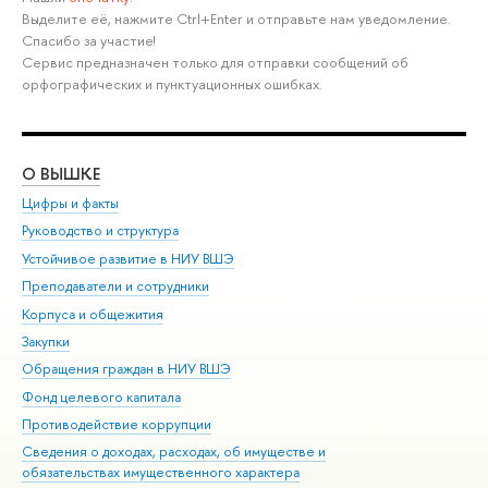
Выделите её, нажмите Ctrl+Enter и отправьте нам уведомление.
Спасибо за участие!
Сервис предназначен только для отправки сообщений об
орфографических и пунктуационных ошибках.
О ВЫШКЕ
ОБ
Цифры и факты
Ли
Руководство и структура
Дов
Устойчивое развитие в НИУ ВШЭ
Ол
Преподаватели и сотрудники
При
Корпуса и общежития
Вы
Закупки
При
Обращения граждан в НИУ ВШЭ
Ас
Фонд целевого капитала
До
Противодействие коррупции
Цен
Сведения о доходах, расходах, об имуществе и
Би
обязательствах имущественного характера
Об