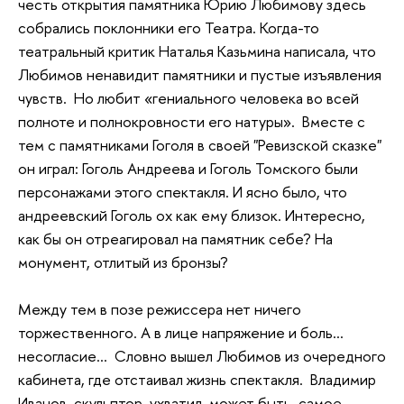
честь открытия памятника Юрию Любимову здесь
собрались поклонники его Театра. Когда-то
театральный критик Наталья Казьмина написала, что
Любимов ненавидит памятники и пустые изъявления
чувств. Но любит «гениального человека во всей
полноте и полнокровности его натуры». Вместе с
тем с памятниками Гоголя в своей "Ревизской сказке"
он играл: Гоголь Андреева и Гоголь Томского были
персонажами этого спектакля. И ясно было, что
андреевский Гоголь ох как ему близок. Интересно,
как бы он отреагировал на памятник себе? На
монумент, отлитый из бронзы?
Между тем в позе режиссера нет ничего
торжественного. А в лице напряжение и боль…
несогласие… Словно вышел Любимов из очередного
кабинета, где отстаивал жизнь спектакля. Владимир
Иванов, скульптор, ухватил, может быть, самое