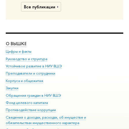
Все публикации
О ВЫШКЕ
ОБ
Цифры и факты
Ли
Руководство и структура
Дов
Устойчивое развитие в НИУ ВШЭ
Ол
Преподаватели и сотрудники
При
Корпуса и общежития
Вы
Закупки
При
Обращения граждан в НИУ ВШЭ
Ас
Фонд целевого капитала
До
Противодействие коррупции
Цен
Сведения о доходах, расходах, об имуществе и
Би
обязательствах имущественного характера
Об