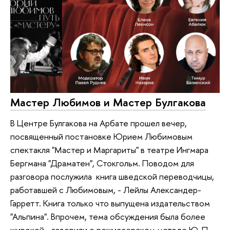
Мастер Любимов и Мастер Булгакова
В Центре Булгакова на Арбате прошел вечер,
посвященный постановке Юрием Любимовым
спектакля "Мастер и Маргариты" в театре Ингмара
Бергмана "Драматен", Стокгольм. Поводом для
разговора послужила книга шведской переводчицы,
работавшей с Любимовым, - Лейлы Александер-
Гарретт. Книга только что выпущена издательством
"Альпина". Впрочем, тема обсуждения была более
широкой - говорили о режиссерском методе Ю. П.