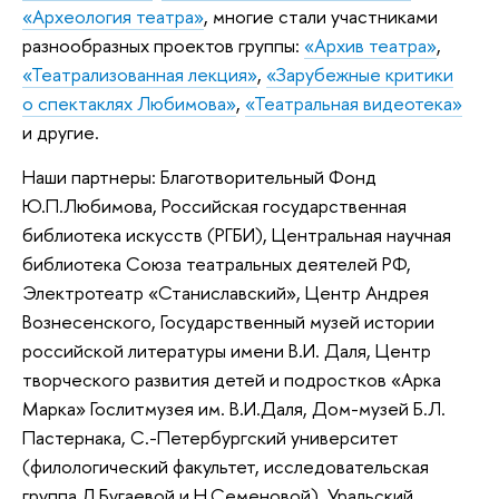
«Археология театра»
, многие стали участниками
разнообразных проектов группы:
«Архив театра»
,
«Театрализованная лекция»
,
«Зарубежные критики
о спектаклях Любимова»
,
«Театральная видеотека»
и другие.
Наши партнеры: Благотворительный Фонд
Ю.П.Любимова, Российская государственная
библиотека искусств (РГБИ), Центральная научная
библиотека Союза театральных деятелей РФ,
Электротеатр «Станиславский», Центр Андрея
Вознесенского, Государственный музей истории
российской литературы имени В.И. Даля, Центр
творческого развития детей и подростков «Арка
Марка» Гослитмузея им. В.И.Даля, Дом-музей Б.Л.
Пастернака, С.-Петербургский университет
(филологический факультет, исследовательская
группа Л.Бугаевой и Н.Семеновой), Уральский